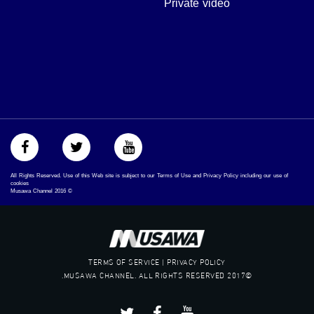
Private video
‫#‏اكسر_حصارك‬
‫#‏بلشنا_نرجع‬
‫#‏شعب_واحد‬
‪#‎mosawah‬
#musawa
#musawachannel
mosawah.com#
#musawachannel.com
‪#‎Equality‬
‪#‎égalité‬
‫#‏مساواة‬
‫#‏حق‬
All Rights Reserved. Use of this Web site is subject to our Terms of Use and Privacy Policy including our use of
‫#‏عدالة‬
cookies
Musawa Channel
2016
©
‫#‏تساوٍ‬
‫#‏تعادل‬
‫#‏تماثل‬
‫#‏تسوية‬
‫#‏معادلة‬
TERMS OF SERVICE | PRIVACY POLICY
©2017 MUSAWA CHANNEL. ALL RIGHTS RESERVED.