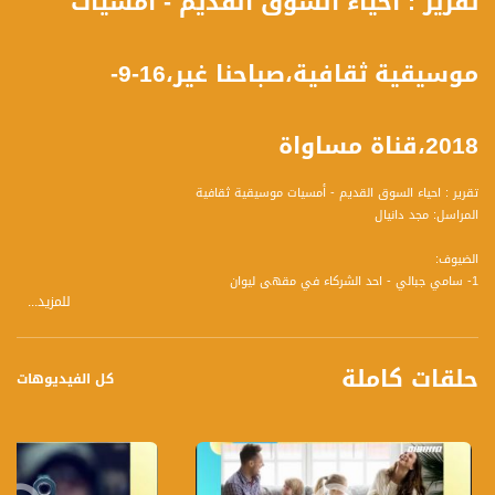
تقرير : احياء السوق القديم - أمسيات
موسيقية ثقافية،صباحنا غير،16-9-
2018،قناة مساواة
تقرير : احياء السوق القديم - أمسيات موسيقية ثقافية
المراسل: مجد دانيال
الضيوف:
1- سامي جبالي - احد الشركاء في مقهى ليوان
للمزيد...
2 - كريستين صايغ - من طاقم Bestival
3 - رزان زعبي - صاحبة مُحترَف التصميم المعماري مزيين
حلقات كاملة
كل الفيديوهات
تسجيل حلقة 16-9 -2018 على قناة اليوتيوب الرسمية
برنامج #صباحنا_غير يأتيكم يومياً عدا السبت في تمام الساعة 09:00 صباحاً بتوقيت القدس