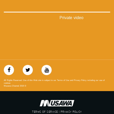
#musawachannel
mosawah.com#
#musawachannel.com
‪#‎Equality‬
Private video
‪#‎égalité‬
‫#‏مساواة‬
‫#‏حق‬
‫#‏عدالة‬
‫#‏تساوٍ‬
‫#‏تعادل‬
‫#‏تماثل‬
‫#‏تسوية‬
‫#‏معادلة‬
All Rights Reserved. Use of this Web site is subject to our Terms of Use and Privacy Policy including our use of
cookies
Musawa Channel
2016
©
TERMS OF SERVICE | PRIVACY POLICY