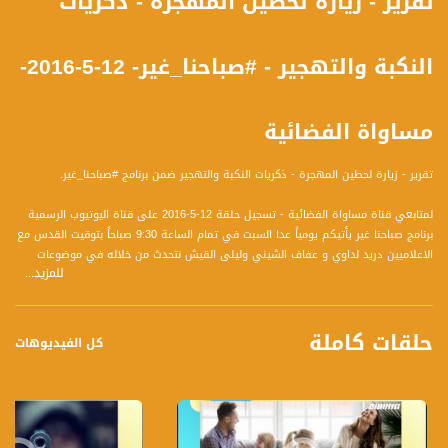
تقرير - زيارة لحطين المهجرة - ذكريات
النكبة والتهجير - #صباحنا_غير- 12-5-2016-
مساواة الفضائية
تقرير - زيارة لحطين المهجرة - ذكريات النكبة والتهجير ضمن برنامج #صباحنا_غير.
لمتابعي قناة مساواة الفضائية - تسجيل حلقة 12-5-2016 على قناة اليوتيوب الرسمية
برنامج صباحنا غير يأتيكم يومياً عدا السبت في تمام الساعة 9:30 صباحاً بتوقيت القدس مع
الاعلاميين دريد لداوي و عفاف الشيني وليلى القيش نتحدث من خلاله في موضوعات
للمزيد...
كثيرة ومتنوعة وضيوف مختلفين كل يوم
قناة مساواة الفضائية، صوت فلسطينيي الداخل - لاول مرة منذ ٧٠ عام
حلقات كاملة
كل الفيديوهات
قناة مساواة الفضائية تبث عبر الحيّز الفضائي الفلسطيني PalSat وعلى مدار القمر
NileSat من خلال التردد التالي :
Downlink frequency - الترد :
12645 MHZ