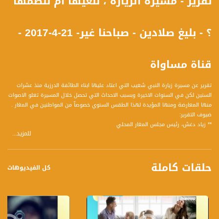
تقرير - مسيرة الزيارة ، نلغيها أم ننظمها
؟ - بليغ صلادين - صباحنا غير- 21-4-2017 -
قناة مساواة
تقرير عن مسيرة زيارة النبي شعيب التي اعتاد عليها ابناء الطائفة الدرزية منذ عشرات
السنين لكن في السنوات الاخيرة وبسبب الاحداث التي تحصل خلال المسيرة تعلو الاصوات
منها المعارضة ومنها المؤيدة لهذا الطقس السنوي خصوصآ من المواطنين في المغار .
ضيوف التقرير:
** زياد دغش، رئيس مجلس المغار المحلي
للمزيد...
** الشيخ إسعيد ستاوي ، محاضر ومدير حركة النهضه والتنوير
** عادل مصالحة ، مواطن من المغار
حلقات كاملة
وشاهدوا ايضآ الحلقة الكاملة التي تناولت عدة مواضيع وفقرات وضيوف كالتالي :
كل الفيديوهات
1 إغاثة اللاجئين السوريين
ضيوف الفقرة :
** د عصام داود ، مؤسس شريك لمنظمة Humanity Crew التي تقدم الدعم والعلاج
النفسي للاجئين حول العالم ومتخصص في الطب النفسي للأطفال والشبيبة.
** جيرارد كانلز، منسق عمليات الاغاثة البحرية لمنظمة برواكتيفا في البحر الأبيض المتوسط