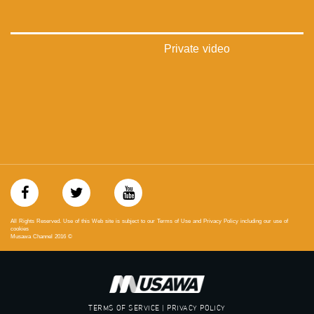
يوتيوب:
https://www.youtube.com/channel/UCwJbDUmIxc-JX8PX53ek2Zg/feed
Private video
بينترست:
https://www.pinterest.com/musawachannel
فيميو:
https://vimeo.com/musawachannel
غوغل+:
://plus.google.com/u/0/b/115185778161375637310/115185778161375637310/posts/p/pub?
_ga=1.123333704.2101815806.1418341384
#_٤٨
48_#
All Rights Reserved. Use of this Web site is subject to our Terms of Use and Privacy Policy including our use of
‫#‏فلسطين_٤٨‬
cookies
Musawa Channel
2016
©
‫#‏فلسطين_48‬
‪falasteen_48#‎‬
‫#‏عرب_٤٨
‪‎arab_48#‬
‫#‏تواصل‬
TERMS OF SERVICE | PRIVACY POLICY
‫#‏اكسر_حصارك‬