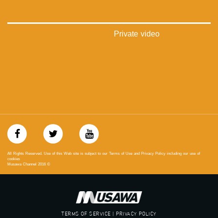
mosawah.com#
#musawachannel.com
‪#‎Equality‬
‪#‎égalité‬
Private video
‫#‏مساواة‬
‫#‏حق‬
‫#‏عدالة‬
‫#‏تساوٍ‬
‫#‏تعادل‬
‫#‏تماثل‬
‫#‏تسوية‬
‫#‏معادلة‬
All Rights Reserved. Use of this Web site is subject to our Terms of Use and Privacy Policy including our use of
cookies
Musawa Channel
2016
©
TERMS OF SERVICE | PRIVACY POLICY