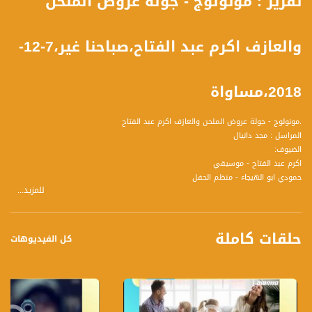
تقرير : مونولوج - جولة عروض الملحن
والعازف اكرم عبد الفتاح،صباحنا غير،7-12-
2018،مساواة
.مونولوج - جولة عروض الملحن والعازف اكرم عبد الفتاح
المراسل : مجد دانيال
الضيوف:
اكرم عبد الفتاح - موسيقي
حمودي ابو الهيجاء - منظم الحفل
للمزيد...
غدير عواد - طمرة
حلقات كاملة
كل الفيديوهات
تسجيل حلقة 7-12-2018 على قناة اليوتيوب الرسمية
برنامج #صباحنا_غير يأتيكم يومياً عدا السبت في تمام الساعة 09:00 صباحاً بتوقيت القدس