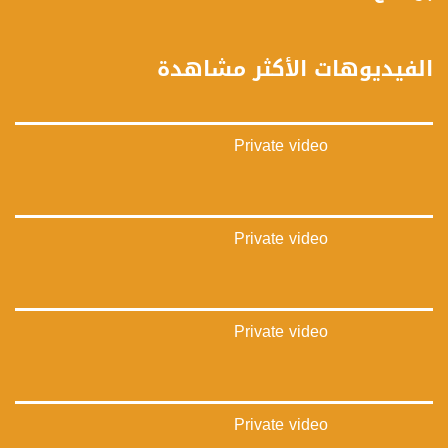
فيميو:
https://vimeo.com/musawachannel
الفيديوهات الأكثر مشاهدة
غوغل+:
://plus.google.com/u/0/b/115185778161375637310/115185778161375637310/posts/p/pub?
_ga=1.123333704.2101815806.1418341384
Private video
#_٤٨
48_#
‫#‏فلسطين_٤٨‬
‫#‏فلسطين_48‬
Private video
‪falasteen_48#‎‬
‫#‏عرب_٤٨
‪‎arab_48#‬
‫#‏تواصل‬
Private video
‫#‏اكسر_حصارك‬
‫#‏بلشنا_نرجع‬
‫#‏شعب_واحد‬
‪#‎mosawah‬
#musawa
Private video
#musawachannel