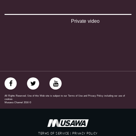
‫#‏تواصل‬
‫#‏اكسر_حصارك‬
‫#‏بلشنا_نرجع‬
‫#‏شعب_واحد‬
Private video
‪#‎mosawah‬
#musawa
#musawachannel
mosawah.com#
#musawachannel.com
‪#‎Equality‬
‪#‎égalité‬
‫#‏مساواة‬
‫#‏حق‬
‫#‏عدالة‬
‫#‏تساوٍ‬
‫#‏تعادل‬
All Rights Reserved. Use of this Web site is subject to our Terms of Use and Privacy Policy including our use of
‫#‏تماثل‬
cookies
Musawa Channel
2016
©
‫#‏تسوية‬
‫#‏معادلة‬
TERMS OF SERVICE | PRIVACY POLICY