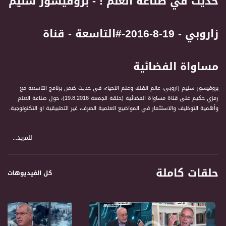
حديث في صناعة العلم ! - بروفيسور سليم
زاروبي - 19-8-2016-#التاسعة - قناة
مساواة الفضائية
بروفيسور سليم زاروبي، عالم الفلك وعلم الاحياء، في حديث ضمن برنامج التاسعة مع
رمزي حكيم على قناة مساواة الفضائية (حلقة الجمعة 19.8.2016)، حول صناعة العلم
وأهمية التوظيف والاستثمار في المواضيع العلمية الصرف، غير التطبيقية او التكنولوجية.
للمزيد...
ضيوف الحلقة هم :
1- د. أحمد المجدلاني، عضو منظمة التحرير الفلسطينية
2- بروفيسور سليم زاروبي، عالم الفلك وعلم الأحياء
حلقات كاملة
3- عوض عبد الفتاح، رئيس حزب "التجمع"
كل الفيديوهات
4- أليف صبّاغ، محلل سياسي
5- الصحفية هناء محاميد
6- عامر صالح، رئيس الغرفة الصناعية والتجارية