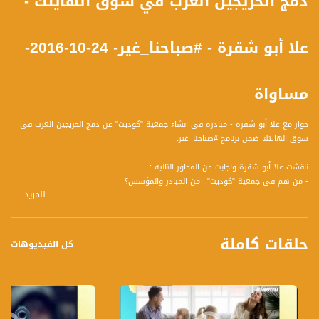
دمج الخريجين العرب في سوق الهايتك -
علا أبو شقرة - #صباحنا_غير- 24-10-2016-
مساواة
حوار مع علا أبو شقرة - مبادرة في انشاء جمعية "كوديت" عن دمج الخريجين العرب في
سوق الهايتك ضمن برنامج #صباحنا_غير.
ناقشت علا أبو شقرة واجابت عن المحاور التالية :
- من هم في جمعية "كوديت".. من المبادر والمؤسس؟
للمزيد...
- ما الذي دفعهم إلى إنشاء هذه الجمعية؟
- لقد عملت في جمعيات يهودية تعمل في ذات الإطار، ما المختلف بين العرب واليهود
في سياق "الهايتك" لكي نحتاج لجمعية عربية تعمل بذات الأهداف؟
حلقات كاملة
- لقد علمنا أن طموحها الأساسي هو دعم النساء، لماذا النساء تحديدًا، هل لديهم
كل الفيديوهات
تحديات أكبر من الرجال في سوق "الهايتك"؟
- ما هي المشاكل المركزية التي يواجهها الشاب العربي خريج الـ "هايتك"، وهل منها ما
هو متعلق بشخصية الطالب العرب نفسه؟
- ما هي الخطة التي قامت بوضعها من أجل تحقيق أهداف الجمعية، بمعنى، ما هي
الأدوات التي تستعملها لتحقيق ما تصبو اليه ؟