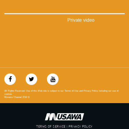
بينترست:
https://www.pinterest.com/musawachannel
فيميو:
Private video
https://vimeo.com/musawachannel
غوغل+:
://plus.google.com/u/0/b/115185778161375637310/115185778161375637310/posts/p/pub?
_ga=1.123333704.2101815806.1418341384
#_٤٨
48_#
‫#‏فلسطين_٤٨‬
‫#‏فلسطين_48‬
‪falasteen_48#‎‬
‫#‏عرب_٤٨
All Rights Reserved. Use of this Web site is subject to our Terms of Use and Privacy Policy including our use of
‪‎arab_48#‬
cookies
Musawa Channel
2016
©
‫#‏تواصل‬
‫#‏اكسر_حصارك‬
‫#‏بلشنا_نرجع‬
‫#‏شعب_واحد‬
‪#‎mosawah‬
TERMS OF SERVICE | PRIVACY POLICY
#musawa