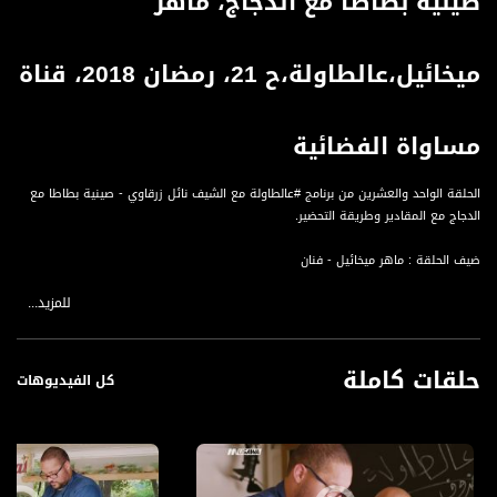
صينية بطاطا مع الدجاج، ماهر
ميخائيل،عالطاولة،ح 21، رمضان 2018، قناة
مساواة الفضائية
الحلقة الواحد والعشرين من برنامج #عالطاولة مع الشيف نائل زرقاوي - صينية بطاطا مع
الدجاج مع المقادير وطريقة التحضير.
ضيف الحلقة : ماهر ميخائيل - فنان
للمزيد...
#علطاولة لهاي السنة رح يكون مميز بنكهة بلادنا الجميلة ومن قرانا المهجرة في
فلسطين ومشوارنا اليوم كان في جبل الكرمل والذي يعتبر من جبال فلسطين وهو جبل
حلقات كاملة
ساحلي يطل على البحر الأبيض المتوسط وعلى ميناء مدينة حيفا وخليج عكا وهو يعتبر
كل الفيديوهات
النهاية الشمالية لجبال نابلس. يأخذ الجبل شكل مثلث، رأسه في الشمال الغربي وقاعدته
في الجنوب الشرقي وأعلى قمة فيه هي قمة عين الحايك ويبلغ ارتفاعها حوالي 600
متراً، ويقع جزء كبير من مدينة حيفا الحالية على جبل الكرمل وكذلك بعض القرى مثل جبع
الساحل وأم الزينات وقرية اجزم وأحراش الكرمل. .