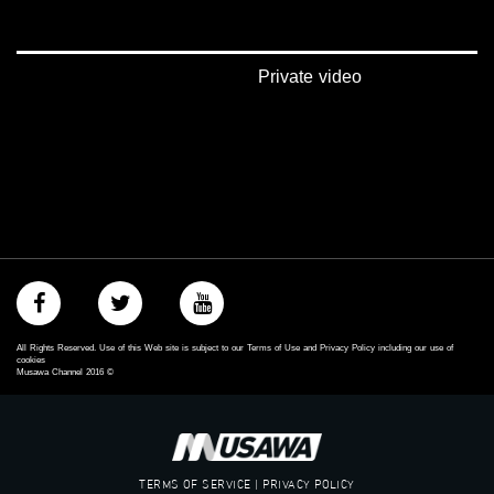
‫#‏فلسطين_48‬
‪falasteen_48#‎‬
‫#‏عرب_٤٨
‪‎arab_48#‬
Private video
‫#‏تواصل‬
‫#‏اكسر_حصارك‬
‫#‏بلشنا_نرجع‬
‫#‏شعب_واحد‬
‪#‎mosawah‬
#musawa
#musawachannel
mosawah.com#
#musawachannel.com
‪#‎Equality‬
‪#‎égalité‬
‫#‏مساواة‬
All Rights Reserved. Use of this Web site is subject to our Terms of Use and Privacy Policy including our use of
‫#‏حق‬
cookies
Musawa Channel
2016
©
‫#‏عدالة‬
‫#‏تساوٍ‬
‫#‏تعادل‬
‫#‏تماثل‬
‫#‏تسوية‬
TERMS OF SERVICE | PRIVACY POLICY
‫#‏معادلة‬