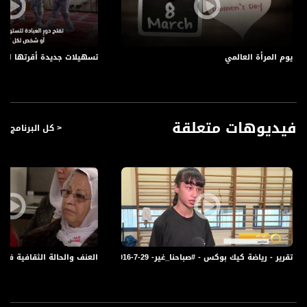
Downlink frequency - الترد :
12645 MHZ
يوم المرأة العالمي
تسهيلات جديدة أقرتها ال
Polarity - الاستقطاب:
Horizontal
Symb.Rate - معدل الترميز:
27.500 MS/s
فيديوهات متعلقة
< كل البرنامج
FEC - تصحيح الخطأ :
5/6
عربسات Arabsat Badr 4 at 26.0 east
DL: 11958 H
SR: 27500
FEC: 5/6
تقرير - رياضة كيك بوكس - #صباحنا_غير- 29-7-2016- قناة مساواة الفضائية
العنف والحالة الثقافية في القرية العربية ! - الك
للتواصل:
بريد الكتروني: