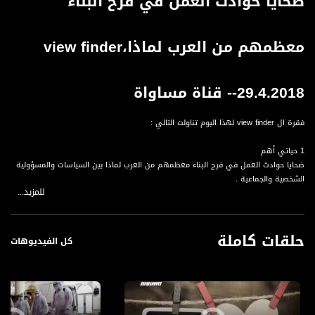
ضحايا حوادث العمل في فرح البناء
معظمهم من العرب لماذا،view finder
-29.4.2018- قناة مساواة
فقرة ال view finder لهذا اليوم تناولت التالي :
1 حياتي أهم
ضحايا حوادث العمل في فرح البناء معظمهم من العرب لماذا بين السياسات والمسؤولية
الشخصية والجماعية .
للمزيد...
2 تبرك واستشفاء ومصدر رزق في كربلاء العراق .
التربة الحسينية .. بالنسبة للزوار الشيعة هي وسيلة للتبرك والاستشفاء ويضعون عليها
حلقات كاملة
جباههم عند الصلاة اما بالنسية للعائلات في كربلاء فهي كل ذلك وأيضآ مصدر رزق .
كل الفيديوهات
قناة مساواة الفضائية، صوت فلسطينيي الداخل - لاول مرة منذ ٧٠ عام
قناة مساواة الفضائية تبث عبر الحيّز الفضائي الفلسطيني PalSat وعلى مدار القمر
NileSat من خلال التردد التالي :