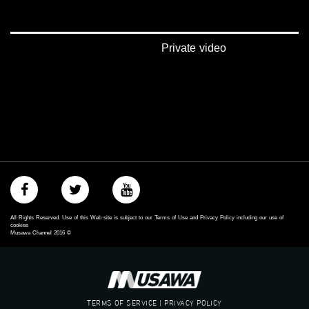
‫#‏مساواة‬
‫#‏حق‬
‫#‏عدالة‬
‫#‏تساوٍ‬
Private video
‫#‏تعادل‬
‫#‏تماثل‬
‫#‏تسوية‬
‫#‏معادلة‬
All Rights Reserved. Use of this Web site is subject to our Terms of Use and Privacy Policy including our use of
cookies
Musawa Channel
2016
©
TERMS OF SERVICE | PRIVACY POLICY