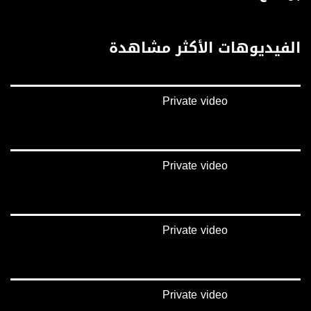
غوغل+:
://plus.google.com/u/0/b/115185778161375637310/115185778161375637310/posts/p/pub?
_ga=1.123333704.2101815806.1418341384
الفيديوهات الأكثر مشاهدة
#_٤٨
48_#
‫#‏فلسطين_٤٨‬
Private video
‫#‏فلسطين_48‬
‪falasteen_48#‎‬
‫#‏عرب_٤٨
‪‎arab_48#‬
‫#‏تواصل‬
Private video
‫#‏اكسر_حصارك‬
‫#‏بلشنا_نرجع‬
‫#‏شعب_واحد‬
‪#‎mosawah‬
Private video
#musawa
#musawachannel
mosawah.com#
#musawachannel.com
‪#‎Equality‬
Private video
‪#‎égalité‬