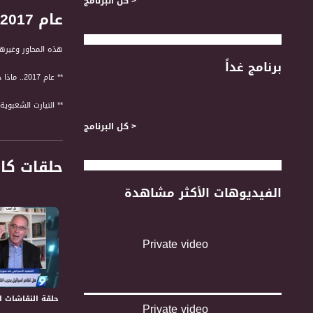
< كل البرنامج
عام 2017.. ماذا حمل معه.. وما هي التوقعات لعام 2018؟ ،الكاملة ،التاسعة ،29-12- 2017
هذه المحاور وغيرها ت
برنامج غداً
** عام 2017.. ماذا حمل معه.. وما هي التوقعات لعام 2018
** التيارت الشعبوي
< كل البرنامج
** في فلسطين.. مر
حلقات كا
** وفي اسرائيل.. 
الفيديوهات الأكثر مشاهدة
** على المستوى ال
المشاركون في الحل
** د.أمير خنيفس ، 
Private video
** سليم سلامة، ص
** د.ايدي كوهن ، ا
لمتابعي قناة مساواة الفضائية - ت
حلقة النقاشات الساخن
Private video