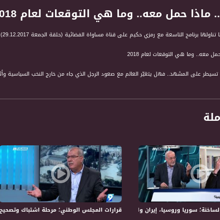
ناولها برنامج التاسعة مع رمزي حكيم على قناة مساواة الفضائية (حلقة الجمعة 29.12.2017)
ة تسيطر على المشهد.. فهل يتغيّر العالم مع صعود الرجل الذي جاء من خارج النخب السياسية وأثار 
حلة جديدة... فكيف سيواجه الرئيس الفلسطيني المتغيرات
ملة
توصيات الشرطة ضد نتنياهو قاب قوسين.. فهل سيشهد العام المقبل تقريب موعد الانتخابات
داخلي.. ماذا مع مستقبل القائمة المشتركة وهل هناك خلافات داخلها؟
قة :
أستاذ العلوم السياسية والعلاقات الدولية في جامعة جورج تاون
حفي
لباحث الأكاديمي الإسرائيلي
سجيل حلقة 29-12-2017على قناة اليوتيوب الرسمية
ة؛ سوريا وروسيا، إيران واسرائيل، ماذا تغيّر؟!- الكاملة -11-5-2018- التاسعة
قرارات المجلس الوطني؛ مرحلة اشتباك وتصحيح لخلل أوسلو – الكام