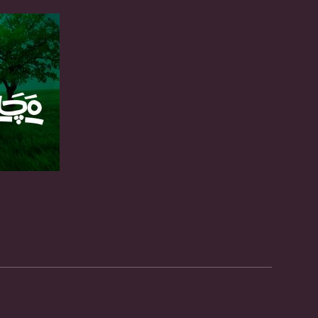
DL: 11958 H
SR: 27500
FEC: 5/6
للتواصل:
بريد الكتروني:
usawachannel.com
للتفاعل:
الموقع الالكتروني:
sawachannel.com
صفحة ال
فيسبوك:
com/musawachannel
تويتر:
.com/musawachannel
يوتيوب:
X8PX53ek2Zg/feed