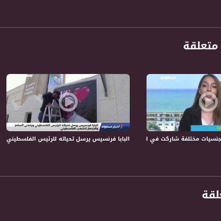
حكيم " برنامج حواري اسبوعي يتناول قضايا الداخل ارتباطا باحداث الساعة في الشان السياسي و
 المشاهد في الداخل وكذلك اهتمامات الفلسطيني والعربي عموما. الى جانب ذلك فان البرنامج يثي
ة، صوت فلسطينيي الداخل - لاول مرة منذ ٧٠ عام
متعلقة
الفضائي الفلسطيني PalSat وعلى مدار القمر NileSat من خلال التردد التالي :
 :
سيات مختلفة شاركت في اليوم العالمي للتراث،منال مكيّة ،صباحنا غير،11.4.2019
البابا فرنسيس يرسل تحياته للرئيس الفلسطيني وي
لقة