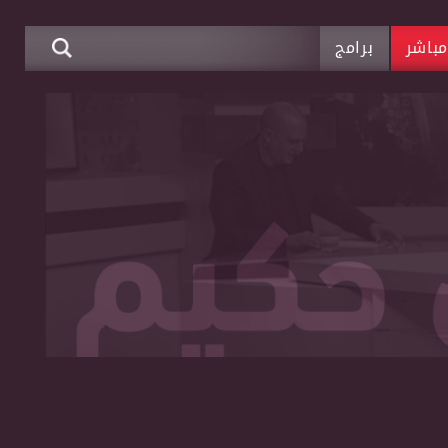
باشر
برامج