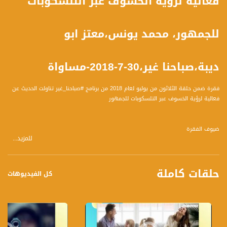
فعالية لرؤية الخسوف عبر التلسكوبات
للجمهور، محمد يونس،معتز ابو
ديبة،صباحنا غير،30-7-2018-مساواة
فقرة ضمن حلقة الثلاثون من يوليو لعام 2018 من برنامج #صباحنا_غير تناولت الحديث عن
فعالية لرؤية الخسوف عبر التلسكوبات للجمهور
ضيوف الفقرة
للمزيد...
1 محمد يونس - مهندس كهرباء والكترونيكا وهاوي فلكي
2 معتز ابو ديبه -مهندس حاسوب وهاوي فلكي
حلقات كاملة
المحاور :
كل الفيديوهات
1 ما بين التخصص والعمل في مجال هندسة الحاسوب/الكهرباء والإهتمام بعالم الفلك -
الحديث اكثر عن هذا الاهتمام
2 من اين جاءت فكرة تنظيم الحدث بالتزامن مع ظاهرة الخسوف ؟
3 أهم التخوفات التي كانت موجودة قبيل الحدث وما هو الشعور بعده
4 من شارك في هذه الفعالية ومن اي مجالات واي مناطق جغرافية