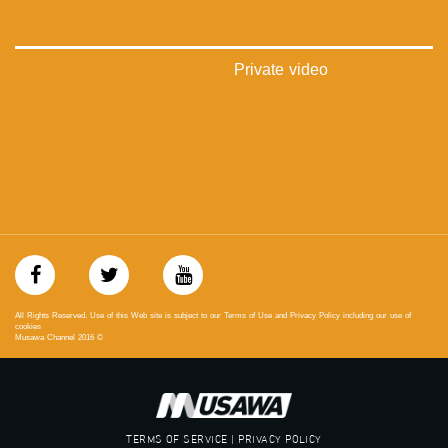
48_#
‫#‏فلسطين_٤٨‬
‫#‏فلسطين_48‬
‪falasteen_48#‎‬
Private video
‫#‏عرب_٤٨
‪‎arab_48#‬
‫#‏تواصل‬
‫#‏اكسر_حصارك‬
‫#‏بلشنا_نرجع‬
‫#‏شعب_واحد‬
‪#‎mosawah‬
#musawa
#musawachannel
mosawah.com#
#musawachannel.com
‪#‎Equality‬
All Rights Reserved. Use of this Web site is subject to our Terms of Use and Privacy Policy including our use of
‪#‎égalité‬
cookies
Musawa Channel
2016
©
‫#‏مساواة‬
‫#‏حق‬
‫#‏عدالة‬
‫#‏تساوٍ‬
‫#‏تعادل‬
TERMS OF SERVICE | PRIVACY POLICY
‫#‏تماثل‬