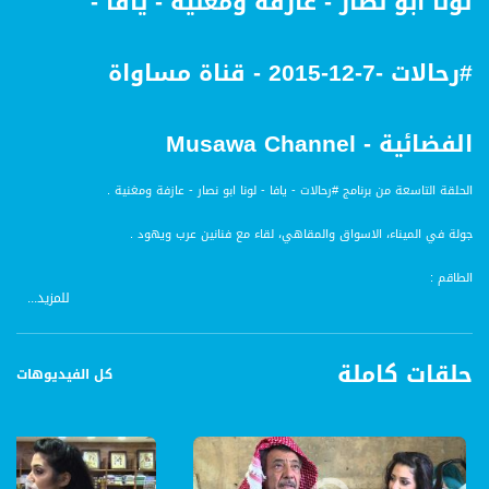
لونا ابو نصار - عازفة ومغنية - يافا -
#رحالات -7-12-2015 - قناة مساواة
الفضائية - Musawa Channel
الحلقة التاسعة من برنامج #رحالات - يافا - لونا ابو نصار - عازفة ومغنية .
جولة في الميناء، الاسواق والمقاهي، لقاء مع فنانين عرب ويهود .
الطاقم :
للمزيد...
تقديم : سمر قبطي وروان شعبي
اخراج : رقية صباح
تصوير : جورج دبس ، عبدالله درع
حلقات كاملة
صوت : علاء زعاترة
كل الفيديوهات
موسيقى : روني دحدل
مونتاج : روني دحدل
مساعد انتاج : احسان ناطور
انتاج : رقية صباح - ماس ميديا