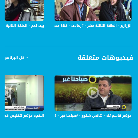
برنامج #رحالات برنامج سياحي فكاهي يستعرض مناطق من فلسطين 48. في كل حلقة
تقوم مقدمتا البرنامج بزيارة موقع او مدينة في الداخل الفلسطيني واستكشاف ما يوجد
للمكان ان يمنح الزائر من مواقع طبيعية وتاريخية، اطعمة مميزة، البسة ومستحضرات،
فعاليات رياضية وثقافية.. بالاضافة الى مقابلة شخصيات من المكان، اصحاب حرف وتجار،
الزرازير - الحلقة الثالثة عشر - #رحالات - قناة مساواة الفضائية - Musawa Channel
بيت لحم - الحلقة الثانية عشر- #رحالات - 6-1-2016 - قناة مساو
مرشدين سياحيين وغيرهم. اسلوب التقديم سيكون فعال وارتجالي، المقدمتان تقومان
بتجريب كل ما يمكن للمكان ان يعطيه والحديث مع الشخصيات يتعدى المقابلات النمطية
للحوار الديناميكي المربوط بالتفاعل والتجربة الذاتية.
قناة مساواة الفضائية، صوت فلسطينيي الداخل - لاول مرة منذ ٧٠ عام
فيديوهات متعلقة
< كل البرنامج
قناة مساواة الفضائية تبث عبر الحيّز الفضائي الفلسطيني PalSat وعلى مدار القمر
NileSat من خلال التردد التالي :
Downlink frequency - الترد :
12645 MHZ
Polarity - الاستقطاب:
Horizontal
مؤتمر قاسم تك - هانس شقور - #صباحنا غير - 8-3-2017 - قناة مساواة الفضائية
النقب: مؤتمر لتقليص فجوات البنى التح
Symb.Rate - معدل الترميز:
27.500 MS/s
FEC - تصحيح الخطأ :