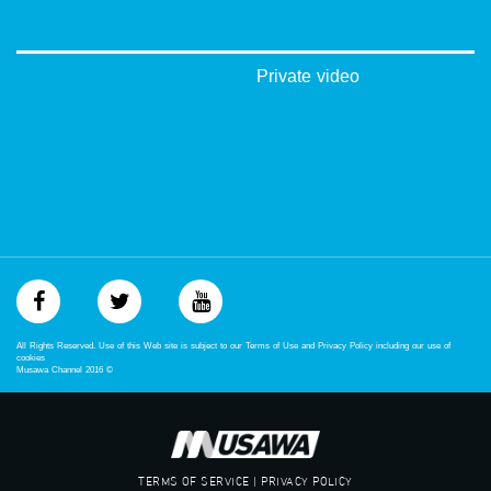
#musawa
#musawachannel
mosawah.com#
#musawachannel.com
Private video
‪#‎Equality‬
‪#‎égalité‬
‫#‏مساواة‬
‫#‏حق‬
‫#‏عدالة‬
‫#‏تساوٍ‬
‫#‏تعادل‬
‫#‏تماثل‬
‫#‏تسوية‬
‫#‏معادلة‬
All Rights Reserved. Use of this Web site is subject to our Terms of Use and Privacy Policy including our use of
cookies
Musawa Channel
2016
©
TERMS OF SERVICE | PRIVACY POLICY