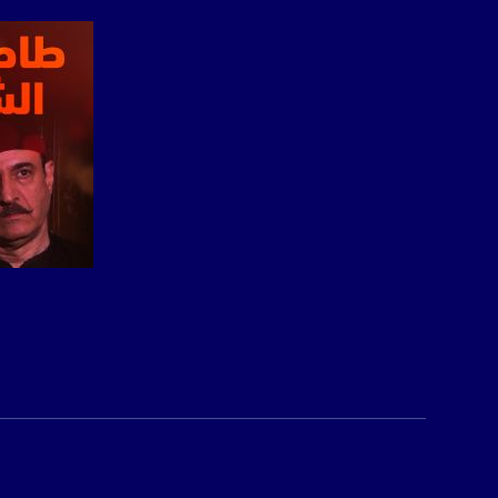
الموقع الالكتروني:
sawachannel.com
فيسبوك:
com/musawachannel
تويتر:
.com/musawachannel
يوتيوب:
X8PX53ek2Zg/feed
بينترست:
com/musawachannel
صفحة ال
فيميو:
com/musawachannel
غوغل+:
815806.1418341384
#_٤٨