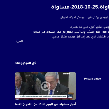
ساواة
 وفي امكان أخرى، على حد تعبيره.
قًا اطول بنية الجيش الإسرائيلي القيام باي عمل عسكري في سوريا.
رت بالشكل الذي باتت إسرائيل ترفضه بشكل قاطع.
للمزيد...
 للمواطن العربي الفلسطيني في الداخل.
كل الفيديوهات
Private video
أخبار مساواة:في اليوم الـ141 من العدوان:الاحتلال يكثف قصفه على قطاع غزة مخلّفا عشرات الشهداء والجرحى
أخبار مساواة: في الي