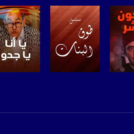
www.mu
https://www.facebook.
https://twitter
https://www.youtube.com/channel/UCwJbDUmIxc-J
https://www.pinterest.
برنامج
صفحة البرنامج
صفحة البرنامج
https://vimeo.
u/0/b/115185778161375637310/115185778161375637310/posts/p/pub?_ga=1.123333704.2101