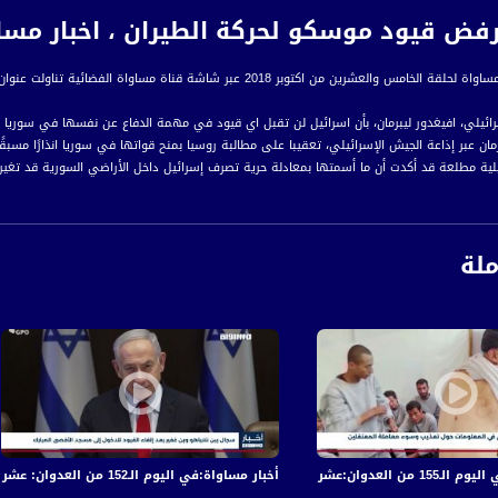
ض قيود موسكو لحركة الطيران ، اخبار مساواة،25-10-2018-م
ن من اكتوبر 2018 عبر شاشة قناة مساواة الفضائية تناولت عنوان ليبرمان يرفض قيود موسكو لحركة الطيران
سرائيلي، افيغدور ليبرمان، بأن اسرائيل لن تقبل اي قيود في مهمة الدفاع عن نفسها في سوريا
مان عبر إذاعة الجيش الإسرائيلي، تعقيبا على مطالبة روسيا بمنح قواتها في سوريا انذارًا مسب
يلية مطلعة قد أكدت أن ما أسمتها بمعادلة حرية تصرف إسرائيل داخل الأراضي السورية قد تغي
رة إخبارية يومية على مدار الساعة لأبرز القضايا الاجتماعية، الاقتصادية، الثقافية والسياسية
ملة
اءً بتوقيت القدس
ة، صوت فلسطينيي الداخل - لاول مرة منذ ٧٠ عام
الفضائي الفلسطيني PalSat وعلى مدار القمر NileSat من خلال التردد التالي :
 :
في قصف الاحتلال المتواصل على قطاع غزة
أخبار مساواة:في اليوم الـ152 من العدوان: عشرات الشهداء والجرحى في قصف الاحتلال المتواصل على قطاع غزة