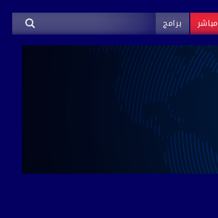
باشر
برامج