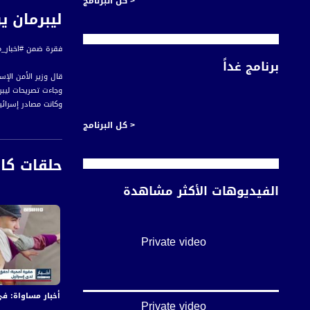
< كل البرنامج
ليبرمان يرف
فقرة ضمن #اخبار_مساواة لحلقة الخامس والعشري
برنامج غداً
قال وزير الأمن الإ
وجاءت تصريحات ليبر
وكانت مصادر إسرائ
< كل البرنامج
أخبار مساواة هي نش
حلقات كا
#اخبار_مساواة يومياً الساعة 6:00 مس
الفيديوهات الأكثر مشاهدة
قناة مساواة الفضائي
Private video
قناة مساواة الفضائية تبث عبر الحيّز 
Downlink frequency - الترد
12645 MHZ
أخبار مساواة: في اليوم الـ155 من العدوان:عشرات الشهداء والجرحى 
Private video