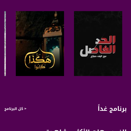
الأعزاء، مشاهدات ومشاهدي قناة مساواة،
أهلا وسهلا بكم في حلقة جديدة من برنامج "عالزّووم"، - البرنامج الي بيوصل للبيوت،
بيوت المشاهدات والمشاهدين وبيوت ضيوفه، وبطرح تساؤل عن موضوع معيّن، سؤال
بحب اسمع جواب عليه، وبلتقي مع ضيوف ممكن يقدروا يجاوبوا على اسئلتي ومتأكد
انهن راح يرتبولي افكاري…
في هاي الحلقة من برنامج "عالزووم" راح يكون معي مختصين في مجال السياحة ليفيدونا
بالموضوع، انا كتير سعيد اني احاور،
خليل حداد-مرشد سياحي
مختص في المواقع التاريخية الدينية
صفحة البرنامج
صفحة البرنامج
منير ديراوي-وكيل سياحة
محاضر في مجال السياحة ومدير وصاحب مكتب safe way travel "طريق الامان"
برنامج غداً
< كل البرنامج
حسن مصاروة - وكيل سياحة
صاحب شركة سنا تورز للسياحة الخارجية والداخلية