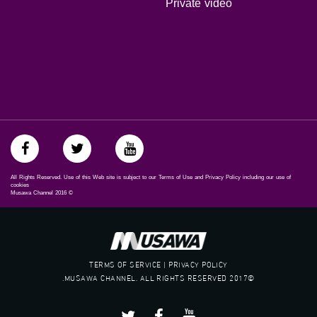
Private video
Symb.Rate - معدل الترميز:
27.500 MS/s
FEC - تصحيح الخطأ :
5/6
عربسات Arabsat Badr 4 at 26.0 east
DL: 11958 H
SR: 27500
All Rights Reserved. Use of this Web site is subject to our Terms of Use and Privacy Policy including our use of
FEC: 5/6
cookies
Musawa Channel
2016
©
للتواصل:
بريد الكتروني:
anafalasteeni@musawachannel.com
TERMS OF SERVICE | PRIVACY POLICY
©2017 MUSAWA CHANNEL. ALL RIGHTS RESERVED.
للتفاعل:
الموقع الالكتروني: