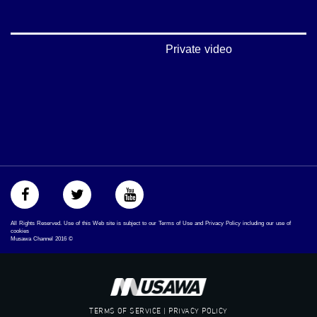
mosawah.com#
#musawachannel.com
‪#‎Equality‬
‪#‎égalité‬
Private video
‫#‏مساواة‬
‫#‏حق‬
‫#‏عدالة‬
‫#‏تساوٍ‬
‫#‏تعادل‬
‫#‏تماثل‬
‫#‏تسوية‬
‫#‏معادلة‬
All Rights Reserved. Use of this Web site is subject to our Terms of Use and Privacy Policy including our use of
cookies
Musawa Channel
2016
©
TERMS OF SERVICE | PRIVACY POLICY