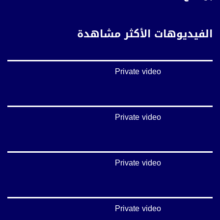
فيميو:
https://vimeo.com/musawachannel
الفيديوهات الأكثر مشاهدة
غوغل+:
://plus.google.com/u/0/b/115185778161375637310/115185778161375637310/posts/p/pub?
_ga=1.123333704.2101815806.1418341384
Private video
#_٤٨
48_#
‫#‏فلسطين_٤٨‬
‫#‏فلسطين_48‬
Private video
‪falasteen_48#‎‬
‫#‏عرب_٤٨
‪‎arab_48#‬
‫#‏تواصل‬
Private video
‫#‏اكسر_حصارك‬
‫#‏بلشنا_نرجع‬
‫#‏شعب_واحد‬
‪#‎mosawah‬
#musawa
Private video
#musawachannel