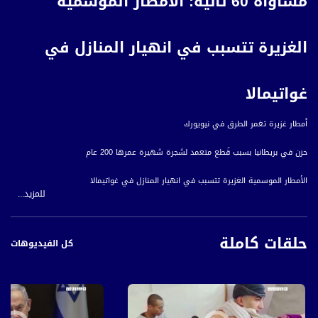
مساواة 60 ثانية: الأمطار الموسمية
الغزيرة تتسبب في انهيار المنازل في
غواتيمالا
أمطار غزيرة تغمر الطرق في نيويورك
حزن في بريطانيا بسبب قَطع متعمد لشجرة شهيرة عمرها 200 عام
الأمطار الموسمية الغزيرة تتسبب في انهيار المنازل في غواتيمالا
للمزيد...
الجفاف في منطقة الأمازون بالبرازيل يقتل مئات الأسماك
حلقات كاملة
افتتاح معرض للمنحوتات الخشبية النادرة تعود لما قبل العصر الإسباني لأول مرة في
كل الفيديوهات
مكسيكو سيتي