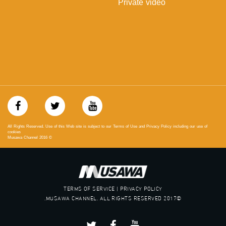
Private video
‫#‏حق‬
‫#‏عدالة‬
‫#‏تساوٍ‬
‫#‏تعادل‬
‫#‏تماثل‬
‫#‏تسوية‬
‫#‏معادلة‬
All Rights Reserved. Use of this Web site is subject to our Terms of Use and Privacy Policy including our use of
cookies
Musawa Channel
2016
©
TERMS OF SERVICE | PRIVACY POLICY
©2017 MUSAWA CHANNEL. ALL RIGHTS RESERVED.