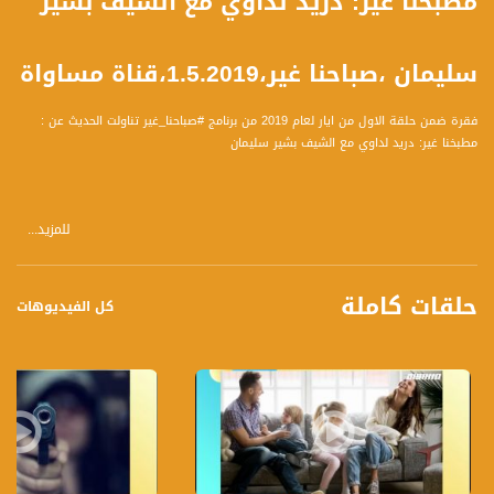
مطبخنا غير: دريد لداوي مع الشيف بشير
سليمان ،صباحنا غير،1.5.2019،قناة مساواة
فقرة ضمن حلقة الاول من ايار لعام 2019 من برنامج #صباحنا_غير تناولت الحديث عن :
مطبخنا غير: دريد لداوي مع الشيف بشير سليمان
للمزيد...
حلقات كاملة
كل الفيديوهات
تسجيل حلقة 1-5-2019 على قناة اليوتيوب الرسمية
برنامج #صباحنا_غير يأتيكم يومياً عدا السبت في تمام الساعة 09:00 صباحاً بتوقيت القدس
قناة مساواة الفضائية، صوت فلسطينيي الداخل - لاول مرة منذ ٧٠ عام
قناة مساواة الفضائية تبث عبر الحيّز الفضائي الفلسطيني PalSat وعلى مدار القمر
NileSat من خلال التردد التالي :