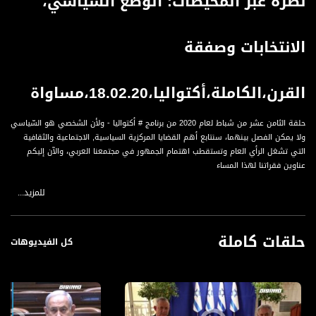
نظرة عبر المحيطات: الوضع السياسي،
الانتخابات وصفقة
القرن،الكاملة،أكتواليا،18.02.20،مساواة
حلقة الثامن عشر من شباط لعام 2020 من برنامج # أكتواليا - ولأن الشخصي هو السّياسي
ولا يمكن الفصل بينهما، سنتابع أهم القضايا المركزية السياسية, الاجتماعية والثقافية
التي تشغل الرأي العام وتستقطب اهتمام الجمهور في مجتمعنا العربي، والآن إليكم
عناوين فقراتنا لهذا المساء
للمزيد...
العناوين :
1.نظرة عبر المحيطات: الوضع السياسي، الانتخابات وصفقة القرن
2.عودة الى الوطن: المازة جشي تعود من تركيا بعد منعها لستة أشهر
حلقات كاملة
3.الانتخابات في أعين الشباب والنساء: هل ترتفع نسبة التصويت عندهم؟
كل الفيديوهات
الضيوف :
نورا منصور، محاضرة وباحثة بالشؤون السياسية، متواجدة في استراليا