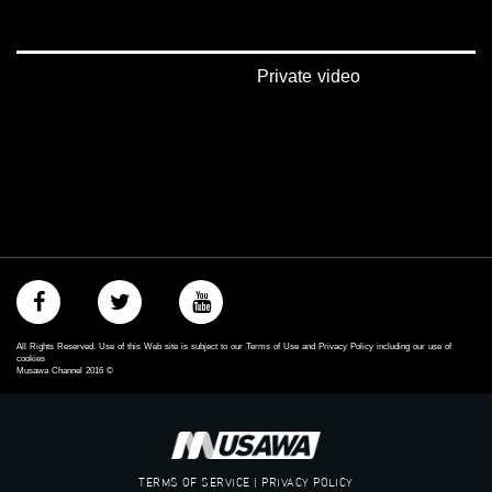
https://www.pinterest.com/musawachannel
فيميو:
https://vimeo.com/musawachannel
Private video
غوغل+:
://plus.google.com/u/0/b/115185778161375637310/115185778161375637310/posts/p/pub?
_ga=1.123333704.2101815806.1418341384
#_٤٨
48_#
‫#‏فلسطين_٤٨‬
‫#‏فلسطين_48‬
‪falasteen_48#‎‬
‫#‏عرب_٤٨
‪‎arab_48#‬
All Rights Reserved. Use of this Web site is subject to our Terms of Use and Privacy Policy including our use of
‫#‏تواصل‬
cookies
Musawa Channel
2016
©
‫#‏اكسر_حصارك‬
‫#‏بلشنا_نرجع‬
‫#‏شعب_واحد‬
‪#‎mosawah‬
#musawa
TERMS OF SERVICE | PRIVACY POLICY
#musawachannel