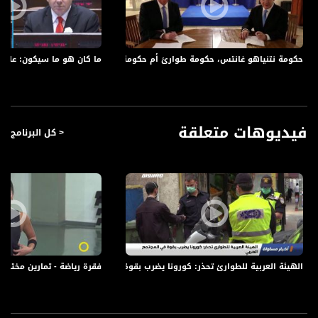
النائب، د. منصور عباس، عضو الكنيست
فطين ملا، مرشح بقائمة حزب الليكود
المازة جشي، مواطنة حيفاوية ذهبت للعلاج ومنعت من السفر في تركيا
النائب أيمن عودة، رئيس القائمة المشتركة
حكومة نتنياهو غانتس، حكومة طوارئ أم حكومة لضم الأراضي الفلسطينية؟،الكاملة،أكتواليا
ما كان هو ما سيكون: على ضوء
رازي طاطور، ناشط سياسي ومؤثر في الشبكات الاجتماعية
حنان خطيب، محامية وناشطة سياسية
فيديوهات متعلقة
< كل البرنامج
#أكتواليا هو برنامج يُبث في نهاية الأسبوع ويتطرق لأهم الأخبار القضايا والعناوين
المحلية والإقليمية.
لأن الشخصي هو السياسي ولا يمكن الفصل بينهما يطرح "أكتواليا في أسبوع" الشؤون
السياسية القضايا الاجتماعية والثقافية المتداولة على الساحة العامة للنقاش والتحليل.
يتم - من خلال البرنامج- استعراض أهم القضايا التي تؤثر على حياتنا، من خلال:
التطرق للأخبار وأهم العناوين التي جاءت في الصحافة الاسرائيلية،
كما نستشف آراء الناس في تقارير/ استفتاءات حية نجريها في الميدان في قرانا ومدننا،
ويتم استعراض محاور وقضايا مركزية من خلال استضافة ضيوف من الخبراء والمختصين من
الهيئة العربية للطوارئ تحذر: كورونا يضرب بقوة في المجتمع العربي،اخبار مساواة،10.07.2020،مساوا
فقرة رياضة - تمارين مختلفة ، صباحنا غير،17-8-2018
عدة مجالات مختلفة، في الحقل السياسي، الإجتماعي والمجالات الإنسانية، في
استوديهاتنا لتحليل ما كان وتوقع ما سيكون.
اعداد وتقديم: ايمان هواري. يبُث البرنامج مساء كل سبت، 21:30