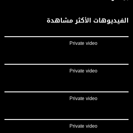
FEC: 5/6.
للتواصل:
الفيديوهات الأكثر مشاهدة
بريد الكتروني:
anafalasteeni@musawachannel.com
Private video
للتفاعل:
الموقع الالكتروني:
www.musawachannel.com
Private video
فيسبوك:
https://www.facebook.com/musawachannel
تويتر:
Private video
https://twitter.com/musawachannel
يوتيوب:
https://www.youtube.com/channel/UCwJbDUmIxc-JX8PX53ek2Zg/feed
Private video
بينترست: