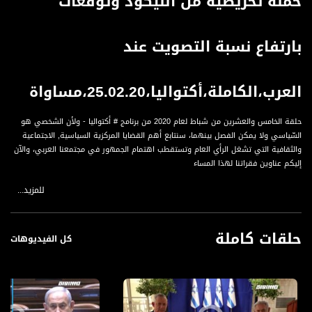
حملة تحريضية من الليكود وتوقعات
بارتفاع نسبة التصويت عند
العرب،الكاملة،أكتواليا،25.02.20،مساواة
حلقة الخامس والعشرين من شباط لعام 2020 من برنامج # أكتواليا - ولأن الشخصي هو
السّياسي ولا يمكن الفصل بينهما، سنتابع أهم القضايا المركزية السياسية, الاجتماعية
والثقافية التي تشغل الرأي العام وتستقطب اهتمام الجمهور في مجتمعنا العربي، والآن
إليكم عناوين فقراتنا لهذا المساء
للمزيد...
العناوين :
1.اتفاق أم طلاق: كفر قاسم بين زيارة نتنياهو وأحزاب اليسار الصهيونية؟
2.حملة تحريضية من الليكود وتوقعات بارتفاع نسبة التصويت عند العرب
حلقات كاملة
3.كاحول لافان والليكود والقضايا التي تهم العرب في الانتخابات
كل الفيديوهات
الضيوف :