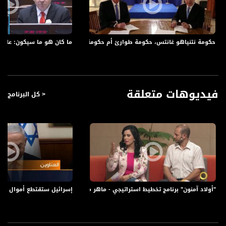
النائب السابق، عيساوي فريج، عضو كنيست سابق عن ميرتس، مرشح في قائمة ائتلاف
العمل غيشر ميرتس
عادل بدير، رئيس بلدية كفر قاسم
النائب عايد توما سليمان، عضوة في الكنيست، عن القائمة المشتركة
حكومة نتنياهو غانتس، حكومة طوارئ أم حكومة لضم الأراضي الفلسطينية؟،الكاملة،أكتواليا
ما كان هو ما سيكون: على ضوء
أنطوان شلحت، صحفي ومحلل سياسي
النائب رام بن براك، عضو كنيست عن حزب كاحول لافان، ونائب رئيس الموساد والقائم
بأعماله سابقًا
طَلَب الصانع، عضو كنيست سابق وناشط سياسي
فيديوهات متعلقة
< كل البرنامج
#أكتواليا هو برنامج يُبث في نهاية الأسبوع ويتطرق لأهم الأخبار القضايا والعناوين
المحلية والإقليمية.
لأن الشخصي هو السياسي ولا يمكن الفصل بينهما يطرح "أكتواليا في أسبوع" الشؤون
السياسية القضايا الاجتماعية والثقافية المتداولة على الساحة العامة للنقاش والتحليل.
يتم - من خلال البرنامج- استعراض أهم القضايا التي تؤثر على حياتنا، من خلال:
"أولاد آمنون" برنامج تخطيط استراتيجي - ماهر محاميد - #صباحنا_غير-8-6-2016- مساواة الفضائية
إسرائيل ستقتطع أموال فلسطينية ،اخ
التطرق للأخبار وأهم العناوين التي جاءت في الصحافة الاسرائيلية،
كما نستشف آراء الناس في تقارير/ استفتاءات حية نجريها في الميدان في قرانا ومدننا،
ويتم استعراض محاور وقضايا مركزية من خلال استضافة ضيوف من الخبراء والمختصين من
عدة مجالات مختلفة، في الحقل السياسي، الإجتماعي والمجالات الإنسانية، في