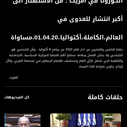
الكورونا في امريكا : من الاستهتار الى
أكبر انتشار للعدوى في
العالم،الكاملة،أكتواليا،01.04.20،مساواة
حلقة الخامس والعشرين من اذار لعام 2020 من برنامج # أكتواليا - ولأن الشخصي هو
السّياسي ولا يمكن الفصل بينهما، سنتابع أهم القضايا المركزية السياسية, الاجتماعية
والثقافية التي تشغل الرأي العام وتستقطب اهتمام الجمهور في مجتمعنا العربي، والآن
إليكم عناوين فقراتنا لهذا المساء
للمزيد...
العناوين :
كورونا وسياسة: لجنة الكورونا البرلمانية للمجتمع العربي والوضع في الميدان
الكورونا في امريكا: من الاستهتار الى أكبر انتشار للعدوى في العالم
حلقات كاملة
استشارة وإرشاد للمهنيين المستمرين في العمل في هذه الظروف
كل الفيديوهات
الضيوف :