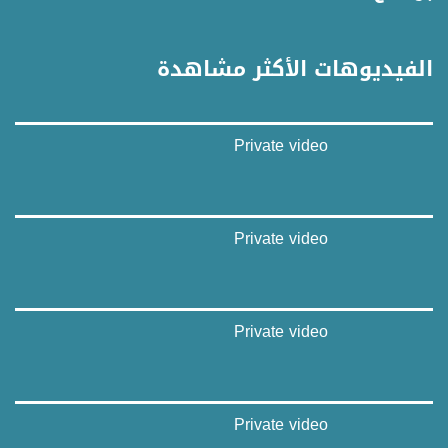
Downlink frequency - الترد :
12645 MHZ
الفيديوهات الأكثر مشاهدة
Polarity - الاستقطاب:
Horizontal
Private video
Symb.Rate - معدل الترميز:
27.500 MS/s
FEC - تصحيح الخطأ :
Private video
5/6
عربسات Arabsat Badr 4 at 26.0 east
Private video
DL: 11958 H
SR: 27500
FEC: 5/6
للتواصل:
Private video