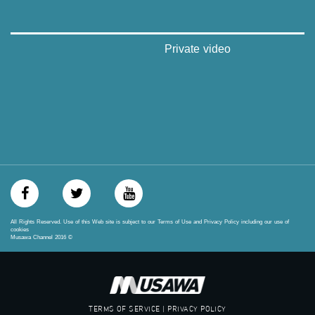
بريد الكتروني:
anafalasteeni@musawachannel.com
للتفاعل:
Private video
الموقع الالكتروني:
www.musawachannel.com
فيسبوك:
https://www.facebook.com/musawachannel
تويتر:
https://twitter.com/musawachannel
يوتيوب:
https://www.youtube.com/channel/UCwJbDUmIxc-JX8PX53ek2Zg/feed
All Rights Reserved. Use of this Web site is subject to our Terms of Use and Privacy Policy including our use of
cookies
Musawa Channel
2016
©
بينترست:
https://www.pinterest.com/musawachannel
فيميو:
https://vimeo.com/musawachannel
TERMS OF SERVICE | PRIVACY POLICY