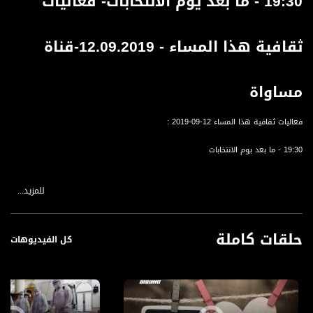
19:30 - ما بعد يوم الانتخابات- فعاليات
ثقافية هذا المساء - 12.09.2019-قناة
مساواة
فعاليات ثقافية هذا المساء 12-09-2019 :
19:30 - ما بعد يوم الانتخابات
للمزيد...
قناة مساواة الفضائية، صوت فلسطينيي الداخل - لاول مرة منذ ٧٠ عام
قناة مساواة الفضائية تبث عبر الحيّز الفضائي الفلسطيني PalSat وعلى مدار القمر
NileSat من خلال التردد التالي :
حلقات كاملة
كل الفيديوهات
Downlink frequency - الترد :
12645 MHZ
Polarity - الاستقطاب:
Horizontal