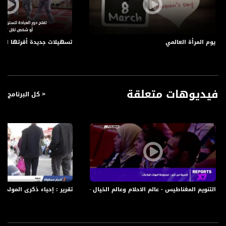
Symb.Rate - معدل الترميز:
27.500 MS/s
يوم المرأة العالمي
تسهيلات جديدة أقرتها ال
FEC - تصحيح الخطأ :
5/6
عربسات Arabsat Badr 4 at 26.0 east
فيديوهات متعلقة
< كل البرنامج
DL: 11958 H
SR: 27500
FEC: 5/6
للتواصل:
بريد الكتروني:
anafalasteeni@musawachannel.com
التنويم المغناطيس - عالم الاحلام وعالم الخيال - Reports X7، 26-7-2018 - قناة مساواة الفضائية
تقرير : إحياء ذكرى المولد النبوي ال
للتفاعل:
الموقع الالكتروني:
www.musawachannel.com