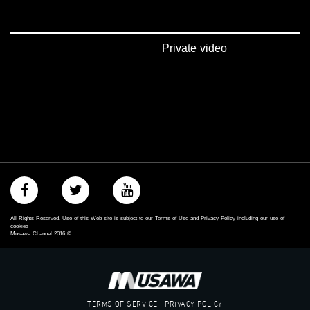
‫#‏تسوية‬
‫#‏معادلة‬
Private video
All Rights Reserved. Use of this Web site is subject to our Terms of Use and Privacy Policy including our use of
cookies
Musawa Channel
2016
©
TERMS OF SERVICE | PRIVACY POLICY