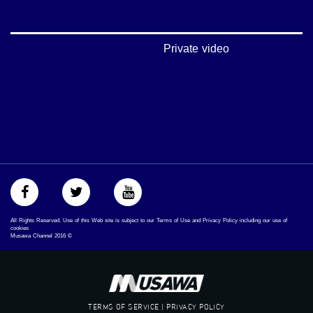
#musawachannel.com
‪#‎Equality‬
‪#‎égalité‬
‫#‏مساواة‬
Private video
‫#‏حق‬
‫#‏عدالة‬
‫#‏تساوٍ‬
‫#‏تعادل‬
‫#‏تماثل‬
‫#‏تسوية‬
‫#‏معادلة‬
All Rights Reserved. Use of this Web site is subject to our Terms of Use and Privacy Policy including our use of
cookies
Musawa Channel
2016
©
TERMS OF SERVICE | PRIVACY POLICY