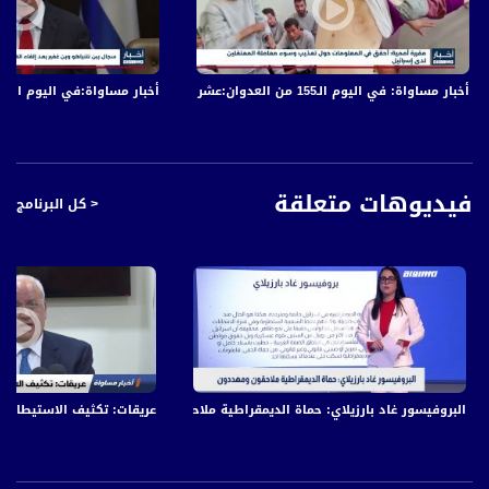
قناة مساواة الفضائية تبث عبر الحيّز الفضائي الفلسطيني PalSat وعلى مدار القمر
NileSat من خلال التردد التالي :
أخبار مساواة: في اليوم الـ155 من العدوان:عشرات الشهداء والجرحى في قصف الاحتلال المتواصل على قطاع غزة
أخبار مساواة:في اليوم الـ152 من العدوان: عشرات الشهداء والجرحى في قصف الاحتلال المتواصل على قطاع غزة
Downlink frequency - الترد :
12645 MHZ
Polarity - الاستقطاب:
Horizontal
فيديوهات متعلقة
< كل البرنامج
Symb.Rate - معدل الترميز:
27.500 MS/s
FEC - تصحيح الخطأ :
5/6
عربسات Arabsat Badr 4 at 26.0 east
البروفيسور غاد بارزيلاي: حماة الديمقراطية ملاحقون ومهددون،بانوراما مساواة،11.02.21،مساواة
عريقات: تكثيف الاستيطان في الأغوار،اخبار م
DL: 11958 H
SR: 27500
FEC: 5/6