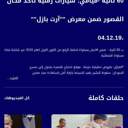
60 ثانية -ميامي: سيارات رملية تأخذ مكان
القصور ضمن معرض ""آرت بازل""
،04.12.19
ب 60 ثانية - ضمن #اخبار_مساواة لحلقة الرابع من كانون الاول لعام 2019 عبر شاشة قناة
مساواة الفضائية
"العراق: بعروض تمثيلية حزينة.. موقع احتجاج بالبصرة يتحول إلى مسرح
السودان: سقوط البشير يعيد للسينما بارقة أمل باستعادة مجد مضى
للمزيد...
باحثون وناشطون على متن سفينة ""أركتيك سانرايز"" يكافحون تغير المناخ والتلوث
البلاستيكي
ميامي: سيارات رملية تأخذ مكان القصور ضمن معرض ""آرت بازل""
حلقات كاملة
إسبانيا: مكان جديد لخمسة نمور بعد قضائها أياما داخل شاحنة في بولندا
كل الفيديوهات
"
#اخبار_مساواة يومياً الساعة 6:00 مساءً بتوقيت القدس
قناة مساواة الفضائية، صوت فلسطينيي الداخل - لاول مرة منذ ٧٠ عام