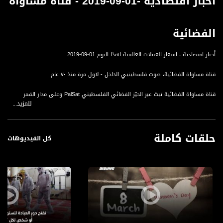
أخبار اقتصادية -01-09-2019 - قناة مساواة
الفضائية
أخبار اقتصادية ، اسعار العملات العالمية لهذا اليوم 01-09-2019
قناة مساواة الفضائية، صوت فلسطينيي الداخل - لاول مرة منذ ٧٠ عام
قناة مساواة الفضائية تبث عبر الحيّز الفضائي الفلسطيني PalSat وعلى مدار القمر
للمزيد...
NileSat من خلال التردد التالي :
Downlink frequency - الترد :
حلقات كاملة
12645 MHZ
كل الفيديوهات
Polarity - الاستقطاب:
Horizontal
Symb.Rate - معدل الترميز:
27.500 MS/s
FEC - تصحيح الخطأ :