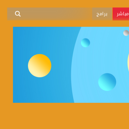
باشر
برامج