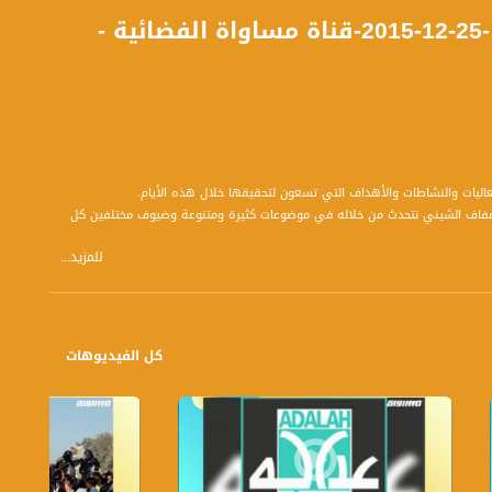
أمنيات الشارع الفلسطيني مع نهاية 2015 - صباحنا غير -25-12-2015-قناة مساواة الفضائية -
بتوقيت القدس مع الاعلاميين دريد لداوي و عفاف الشيني نتحدث من خلاله في موضوعات كثيرة ومتنوعة وضيوف مختلفين كل
للمزيد...
كل الفيديوهات