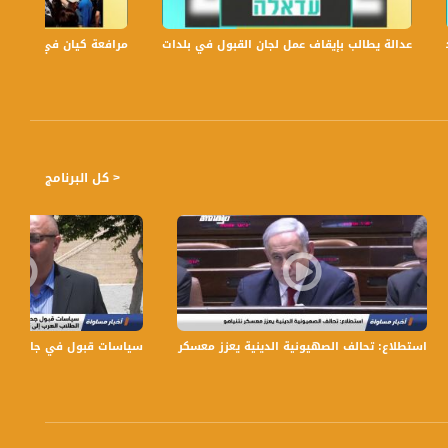
عدالة يطالب بإيقاف عمل لجان القبول في بلدات الجليل والنقب،الكاملة،صباحنا غير،.6
مرافعة كيان في الولايات ا
< كل البرنامج
ي بكافة عملياتها ’’- سامي مشعشع ، 12.12.17
استطلاع: تحالف الصهيونية الدينية يعزز معسكر نتنياهو،اخبارمساواة،04.02.2021،مساواة
سياسات قبول في جامعة تل أبي