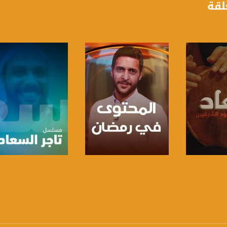
لقة
https://www.youtube.com/channel/UCwJbDUmIxc-J
https://www.pinterest.
https://vimeo.
u/0/b/115185778161375637310/115185778161375637310/posts/p/pub?_ga=1.123333704.2101
برنامج
صفحة البرنامج
صفحة البرنامج