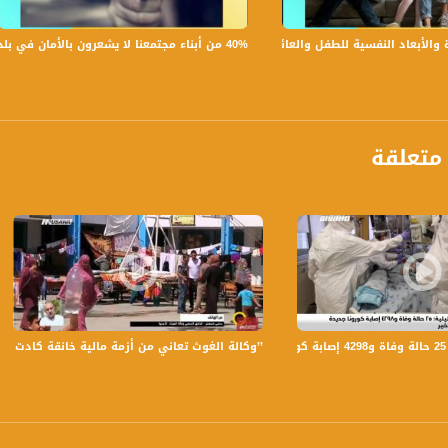
40% من أبناء مجتمعنا لا يشعرون بالأمان في بلداتهم!،الكاملة،صباحنا غير،28.6.2019،قناة مساواة
بعاد النفسية للطفل والعائلة،الكاملة،صباحنا غير،30.6.2019،قناة مساواة
متعلقة
anafalasteeni@m
www.mu
ر
’’وكالة الغوث تعاني من أزمة مالية خانقة كادت أن تود
https://www.facebook.
https://twitter