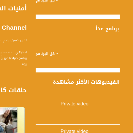
< كل البرنامج
 Channel
برنامج غداً
تقرير ضمن برنامج صبا
لمتابعي قناة مساواة الفضائية - تسجيل حلقة 25-12-2015 على قناة اليوت
< كل البرنامج
يوم .
قناة مساواة الفضائي
الفيديوهات الأكثر مشاهدة
حلقات كا
قناة مساواة الفضائية تبث عبر الحيّز 
Downlink frequency - الترد
Private video
12645 MHZ
Polarity - الاستقطاب:
Horizontal
Private video