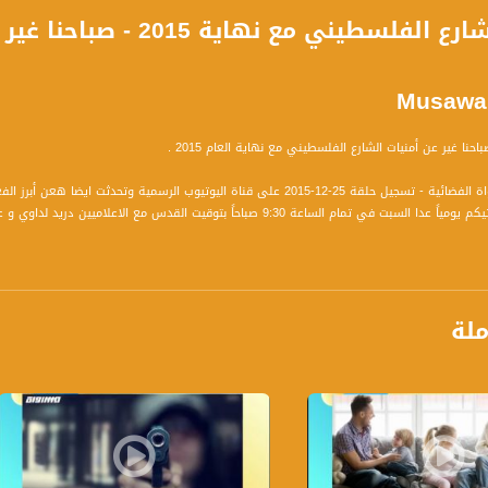
Musawa
حنا غير عن أمنيات الشارع الفلسطيني مع نهاية العام 2015 .
يوب الرسمية وتحدثت ايضا هعن أبرز الفعاليات والنشاطات والأهداف التي تسعون لتحقيقها خلال هذه الأيام.
برنامج صباحنا غير يأتيكم يومياً عدا السبت في تمام الساعة 9:30 صباحاً 
ة، صوت فلسطينيي الداخل - لاول مرة منذ ٧٠ عام
ملة
الفضائي الفلسطيني PalSat وعلى مدار القمر NileSat من خلال التردد التالي :
 :