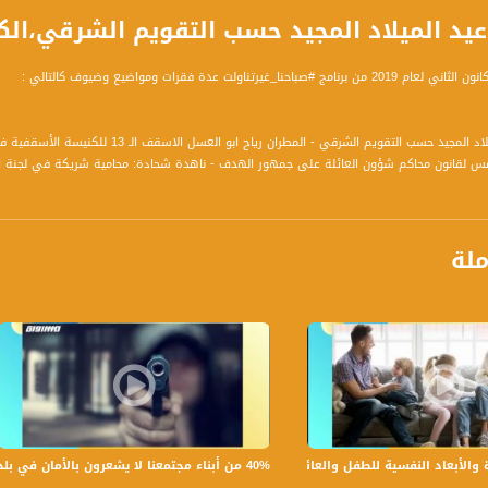
 الميلاد المجيد حسب التقويم الشرقي،الكاملة،صباحنا غير،6
حنا_غيرتناولت عدة فقرات ومواضيع وضيوف كالتالي :
دة للأطفال: اليوتيوب عالم أطفال بصيغة محلية - فرقة أطفال علوش ومروش : عائلة فنية - علا
اركة بعروض الأطفال - نهوند ابو يونس - مشاركة بعروض الأطفال
ملة
ة، صوت فلسطينيي الداخل - لاول مرة منذ ٧٠ عام
الفضائي الفلسطيني PalSat وعلى مدار القمر NileSat من خلال التردد التالي :
 :
40% من أبناء مجتمعنا لا يشعرون بالأمان في بلداتهم!،الكاملة،صباحنا غير،28.6.2019،قناة مساواة
بعاد النفسية للطفل والعائلة،الكاملة،صباحنا غير،30.6.2019،قناة مساواة