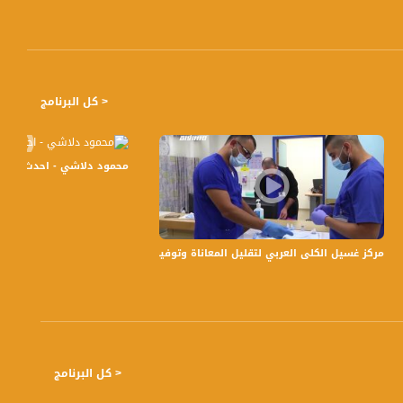
< كل البرنامج
محمود دلاشي - احدث تصاميم الازياء - #صباحن
ورونا،اخبار مساواة،03.05.2020
مركز غسيل الكلى العربي لتقليل المعاناة وتوفير مكان قريب للمرضى للعلاج به،تقرير،مر
< كل البرنامج