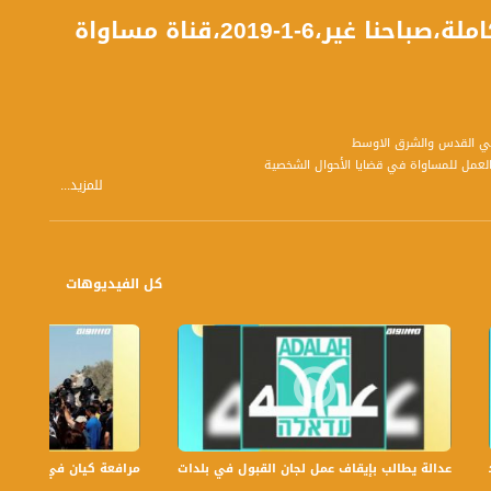
-1-2019،قناة مساواة
للمزيد...
ء ابو يونس - مفعل أطفال بدور علوش - مروة ابو يونس - مفعلة أطفال بدور مروش -
كل الفيديوهات
عدالة يطالب بإيقاف عمل لجان القبول في بلدات الجليل والنقب،الكاملة،صباحنا غير،.6
مرافعة كيان في الولايات ا