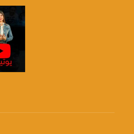
الموقع الالكتروني:
sawachannel.com
فيسبوك:
com/musawachannel
تويتر:
.com/musawachannel
يوتيوب:
X8PX53ek2Zg/feed
بينترست:
com/musawachannel
صفحة ال
فيميو:
com/musawachannel
غوغل+:
815806.1418341384
#_٤٨