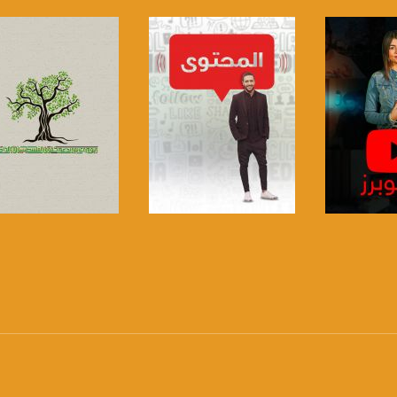
www.mu
https://www.facebook.
https://twitter
https://www.youtube.com/channel/UCwJbDUmIxc-J
https://www.pinterest.
برنامج
صفحة البرنامج
صفحة البرنامج
https://vimeo.
u/0/b/115185778161375637310/115185778161375637310/posts/p/pub?_ga=1.123333704.2101