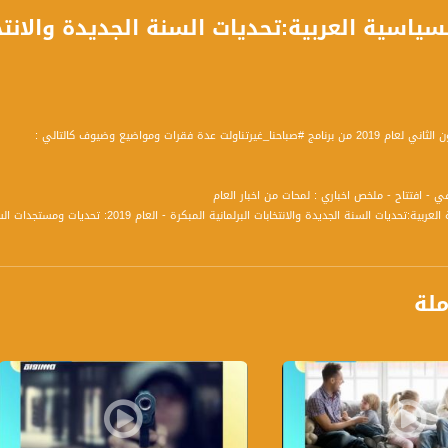
لسياسية العربية:تحديات السنة الجديدة والانتخا
يرتناولت عدة فقرات ومواضيع وضيوف كالتالي :
3. الأحزاب السياسية العربية:تحديات السنة 
مين العام لحزب التجمع الوطني الديموقراطي
ارين : نائب عن القائمة المشتركة - تلفون من غزة : محافظ غزة إبراهيم أبو النجا
ملة
: ماذا ينتظرنا في العام الجديد - عالم التكنولوجيا: ماذا ينتظرنا في العام الجديد - نبيل سلام
ة، صوت فلسطينيي الداخل - لاول مرة منذ ٧٠ عام
الفضائي الفلسطيني PalSat وعلى مدار القمر NileSat من خلال التردد التالي :