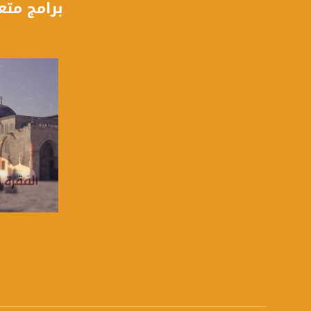
برامج متع
للتفاعل:
الموقع الالكتروني:
sawachannel.com
فيسبوك:
com/musawachannel
تويتر:
.com/musawachannel
يوتيوب:
X8PX53ek2Zg/feed
بينترست:
com/musawachannel
صفحة ال
فيميو:
com/musawachannel
غوغل+: