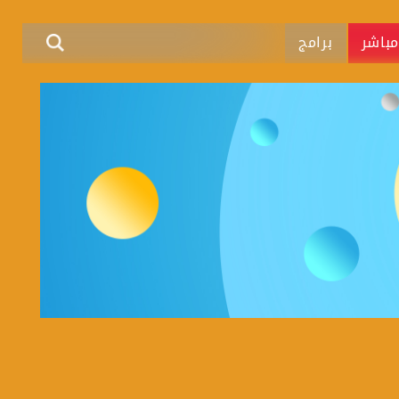
باشر
برامج