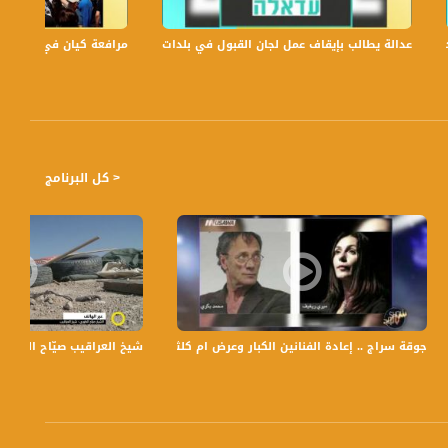
عدالة يطالب بإيقاف عمل لجان القبول في بلدات الجليل والنقب،الكاملة،صباحنا غير،.6
مرافعة كيان في الولايات ا
< كل البرنامج
جوقة سراج .. إعادة الفنانين الكبار وعرض ام كلثوم - الكاملة - شو - بالبلد - 25.9.2017 - مساواة
شيخ العراقيب صيّاح الطوري؛مل