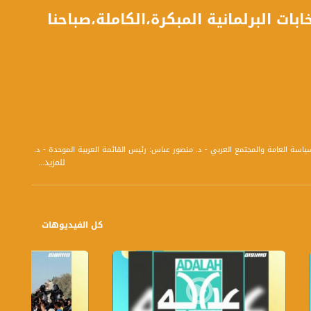
بات البرلمانية المبكرة،الكاملة،صباحنا
الجديدة والانتخابات البرلمانية المبكرة - العام 2019: تحديات ومستجدات السياسة العامة والمجتمع العربي - د. منصور عباس: رئيس القائمة العربية الموحدة - د.
للمزيد...
ة : محلل رياضي - ايهاب سهيل بطو مدون فيديو ومدير حملات في مواقع التواصل
كل الفيديوهات