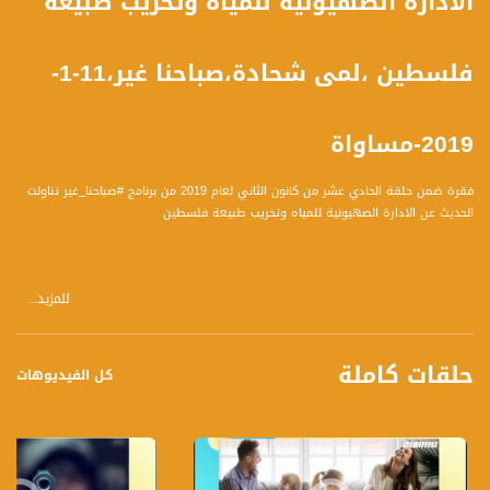
الادارة الصهيونية للمياه وتخريب طبيعة
فلسطين ،لمى شحادة،صباحنا غير،11-1-
2019-مساواة
فقرة ضمن حلقة الحادي عشر من كانون الثاني لعام 2019 من برنامج #صباحنا_غير تناولت
الحديث عن الادارة الصهيونية للمياه وتخريب طبيعة فلسطين
للمزيد...
الضيف :
لمى شحادة -مهندسة معمارية تنهي دراسة الماجستير في تخطيط المدن في جامعة
كورنيل, الولايات المتحدة
حلقات كاملة
كل الفيديوهات
المحاور :
1 شو هي مشاريع الميّ الإسرائيلية الكبيرة
2 شو المشكلة بهاي المشاريع؟ ليش هي مش حق طبيعي لأي دولة؟
3 هل المنطقة بتعاني من جفاف؟ وشو الحلول؟
4 شو التأثيرات البيئية اللي صارت؟