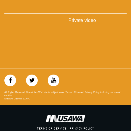
‪‎arab_48#‬
‫#‏تواصل‬
‫#‏اكسر_حصارك‬
‫#‏بلشنا_نرجع‬
Private video
‫#‏شعب_واحد‬
‪#‎mosawah‬
#musawa
#musawachannel
mosawah.com#
#musawachannel.com
‪#‎Equality‬
‪#‎égalité‬
‫#‏مساواة‬
‫#‏حق‬
‫#‏عدالة‬
‫#‏تساوٍ‬
All Rights Reserved. Use of this Web site is subject to our Terms of Use and Privacy Policy including our use of
‫#‏تعادل‬
cookies
Musawa Channel
2016
©
‫#‏تماثل‬
‫#‏تسوية‬
‫#‏معادلة‬
TERMS OF SERVICE | PRIVACY POLICY