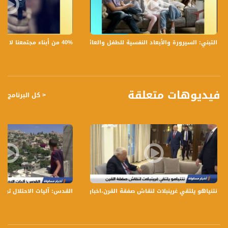
5 شو بأتر هاد الإشي ع الفلسطينيين؟
40% من أبناء مجتمعنا لا يشعرون بالأمان في بلداتهم!،الكاملة،صباحنا غير،28.6.2019،قناة مساواة
التبني: السيرورة والأبعاد النفسية للطفل والعائلة،الكاملة،صباحنا غير،30.6.2019،قناة مساواة
تسجيل حلقة 11-1-2019 على قناة اليوتيوب الرسمية
برنامج #صباحنا_غير يأتيكم يومياً عدا السبت في تمام الساعة 09:00 صباحاً بتوقيت القدس
قناة مساواة الفضائية، صوت فلسطينيي الداخل - لاول مرة منذ ٧٠ عام
فيديوهات متعلقة
< كل البرنامج
قناة مساواة الفضائية تبث عبر الحيّز الفضائي الفلسطيني PalSat وعلى مدار القمر
NileSat من خلال التردد التالي :
Downlink frequency - الترد :
12645 MHZ
Polarity - الاستقطاب:
Horizontal
نتنياهو يلتقي غرينبلات لنقاش صفقة القرن،اخبار مساواة 20.09.2019، قناة مساواة
القدس: آليات الاحتلال تواصل الحفريا
Symb.Rate - معدل الترميز:
27.500 MS/s
FEC - تصحيح الخطأ :