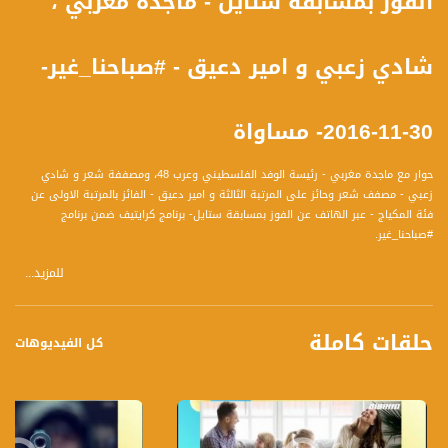
الفوز بمسابقة ستايل - ماجدة مغربي ،
شادي زعبي و امير دعيق - #صباحنا_غير-
30-11-2016- مساواة
حوار مع ماجدة مغربي - رئيسة الوفد الفلسطيني وعرب 48، ومصففة شعر و شادي
زعبي - مصفف شعر وحائز على المرتبة الثالثة و امير دعيق - الفائز بالمرتبة الاولى عن
فئة المكياج - عبر الهاتف عن الفوز بمسابقة ستايل- برنامج كرايتيف ضمن برنامج
#صباحنا_غير.
للمزيد...
ناقش الضيوف واجابوا عن المحاور التالية :
** ماجدة مغربي
- الحديث عن برنامج كرايتيف ستايل، ماذا شملت المسابقة؟ ومن هم الفئات المشاركة في
حلقات كاملة
المسابقة؟
كل الفيديوهات
- ما هو عدد الدول العربية المشاركة؟ وكيف تم اختيار المرشحين من البلاد؟
- لجنة الحكم، من هم الشخصيات وهل هم من عالم الستايل؟
- ماذا كان دورها في هذه المسابقة؟ وكيف تمت دعوتهم؟ من قبل من؟
- ما هو رأيها بمثل هذا البرنامج؟ وكيف يساهم في تطوير المجال في بلادنا؟
** شادي زعبي