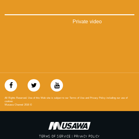
https://www.facebook.com/musawachannel
تويتر:
https://twitter.com/musawachannel
Private video
يوتيوب:
https://www.youtube.com/channel/UCwJbDUmIxc-JX8PX53ek2Zg/feed
بينترست:
https://www.pinterest.com/musawachannel
فيميو:
https://vimeo.com/musawachannel
غوغل+:
://plus.google.com/u/0/b/115185778161375637310/115185778161375637310/posts/p/pub?
All Rights Reserved. Use of this Web site is subject to our Terms of Use and Privacy Policy including our use of
_ga=1.123333704.2101815806.1418341384
cookies
Musawa Channel
2016
©
#_٤٨
48_#
‫#‏فلسطين_٤٨‬
‫#‏فلسطين_48‬
TERMS OF SERVICE | PRIVACY POLICY
‪falasteen_48#‎‬