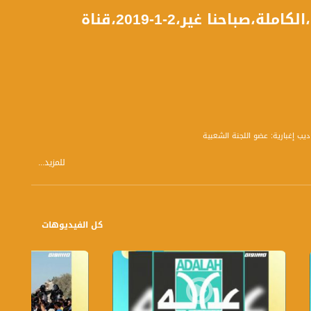
المربعانية: تقسيم فصل الشتاء عند الفلاح الفلسطيني،الكاملة،صباحنا غير،2-1-2019،قناة
للمزيد...
مة- طالبة إعلام مدرسة جت الثانوية - ليليان فطيمة- طالبة إعلام مدرسة جت
لأعسم : رئيس المجلس الإقليمي للقرى غير المعترف بها بالنقب - شادي خليلية المركز
 - فتحية خطيب باحثة في التراث الفلسطيني - عبد نمارنة : عضو قيادة المؤسسات
كل الفيديوهات