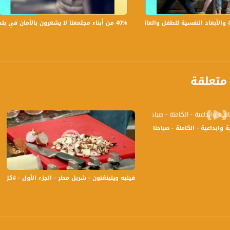
الفضائي الفلسطيني PalSat وعلى مدار القمر NileSat من خلال التردد التالي :
40% من أبناء مجتمعنا لا يشعرون بالأمان في بلداتهم!،الكاملة،صباحنا غير،28.6.2019،قناة مساواة
بعاد النفسية للطفل والعائلة،الكاملة،صباحنا غير،30.6.2019،قناة مساواة
 :
متعلقة
لكاملة - صباحنا غير -21-9-2016 - قناة مساواة الفضائية
فيليه ويلينغتون - شربل مطر - الجزء الأول - #كل_