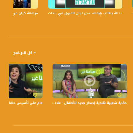
عدالة يطالب بإيقاف عمل لجان القبول في بلدات الجليل والنقب،الكاملة،صباحنا غير،.6
مرافعة كيان في الولايات ا
< كل البرنامج
شي_عالطاولة - قناة مساواة الفضائية
حكاية شعبية هندية إصدار جديد للأطفال - علاء حليحل- صباحنا غير- 31.5.2018 - قناة مساواة الفضائية
عام على تأسيس حلقات استقبال