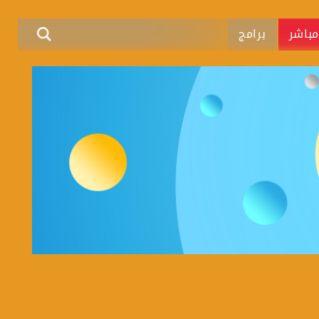
باشر
برامج