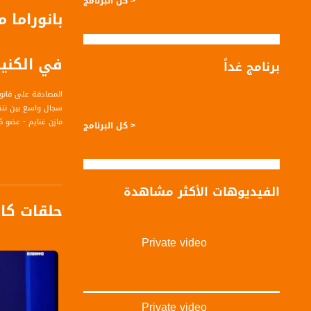
< كل البرنامج
بانوراما 
في الكن
برنامج غداً
المصادقة على قانون
سجال واسع بين نتني
مازن غنايم - عضو ك
< كل البرنامج
قناة مساواة الفضائي
الفيديوهات الأكثر مشاهدة
قناة مساواة الفضائية تبث عبر الحيّز 
حلقات كا
Downlink frequency - الترد
12645 MHZ
Private video
Polarity - الاستقطاب:
Horizontal
Symb.Rate - معدل الترميز:
Private video