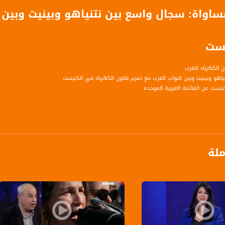
مساواة: سجال واسع بين نتنياهو وبينيت وبين ا
يست
 الكهرباء للعرب
اهو وبينيت وبين النواب العرب مع تمرير قانون الكهرباء في الكنيست
نيست عن القائمة العربية الموحدة
ة، صوت فلسطينيي الداخل - لاول مرة منذ ٧٠ عام
الفضائي الفلسطيني PalSat وعلى مدار القمر NileSat من خلال التردد التالي :
ملة
 :