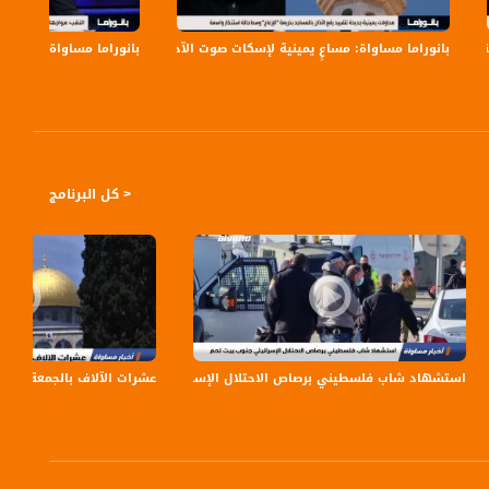
بانوراما مساواة: مساعٍ يمينية لإسكات صوت الآذان
بانوراما مساواة: بن غفير
< كل البرنامج
 ؟! - المحامي توفيق الطيبي - صباحنا غير،2.1.2018
استشهاد شاب فلسطيني برصاص الاحتلال الإسرائيلي جنوب بيت لحم،اخبارمساواة،31.01.2021،قناة مساوا
عشرات الآلاف بالجمعة الأولى في الأقص