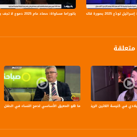
 تودّع 2025 بصورة قاتمة
بانوراما مساواة: حصاد عام 2025 دموع لا تجف بنار الجريمة و اليمين يفرض قبضته والفاشية تقترب
متعلقة
anafalasteeni@m
ة اللاتين الرينة -11-1-2017- #صباحنا_غير- مساواة
ما هو المعيق الأساسي لدمج النساء في الحقل السياسي
www.mu