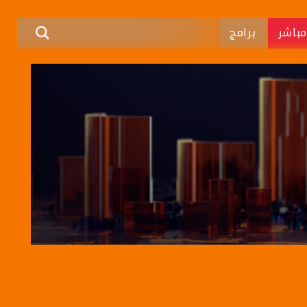
باشر
برامج