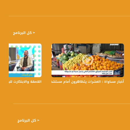
< كل البرنامج
أخبار مساواة : العشرات يتظاهرون أمام مستشفى كابلان دعما للأسير مقداد الق
اللاصقة والابتكارت للباحثين العرب،أ.د حس
< كل البرنامج