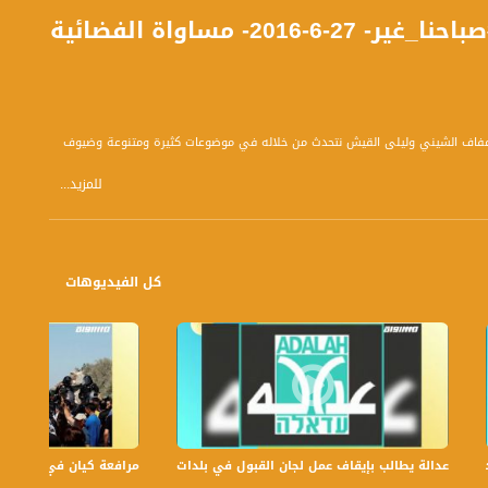
 مساواة الفضائية
 بتوقيت القدس مع الاعلاميين دريد لداوي و عفاف الشيني وليلى القيش نتحدث من خلاله في موضوعات كثيرة ومتنوعة وضيوف
للمزيد...
كل الفيديوهات
عدالة يطالب بإيقاف عمل لجان القبول في بلدات الجليل والنقب،الكاملة،صباحنا غير،.6
مرافعة كيان في الولايات ا