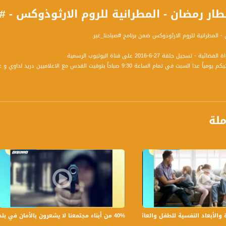
 رمضان - المطرانية للروم الارثوذوكس - #صباحنا_غير- 27-6-2016-
 - المطرانية للروم الارثوذوكس ضمن برنامج #صباحنا_غير.
سجيل حلقة 27-6-2016 على قناة اليوتيوب الرسمية
برنامج صباحنا غير يأتيكم يومياً عدا السبت في تمام الساعة 9:30 صباحاً
ة، صوت فلسطينيي الداخل - لاول مرة منذ ٧٠ عام
ملة
الفضائي الفلسطيني PalSat وعلى مدار القمر NileSat من خلال التردد التالي :
 :
40% من أبناء مجتمعنا لا يشعرون بالأمان في بلداتهم!،الكاملة،صباحنا غير،28.6.2019،قناة مساواة
بعاد النفسية للطفل والعائلة،الكاملة،صباحنا غير،30.6.2019،قناة مساواة