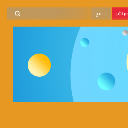
باشر
برامج