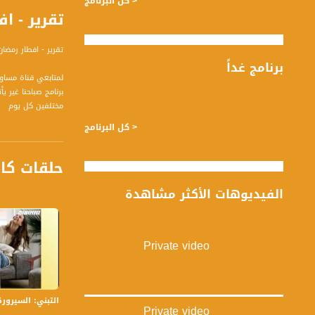
< كل البرنامج
تقرير - افطار
تقرير - افطار رمضان
برنامج غداً
لمتابعي قناة مساواة الفضائية - ت
مختلفين كل يوم
< كل البرنامج
قناة مساواة الفضائي
حلقات كا
قناة مساواة الفضائية تبث عبر الحيّز 
الفيديوهات الأكثر مشاهدة
Downlink frequency - الترد
12645 MHZ
Private video
Polarity - الاستقطاب:
Horizontal
Symb.Rate - معدل الترميز:
التبني: السيرورة والأ
27.500 MS/s
Private video