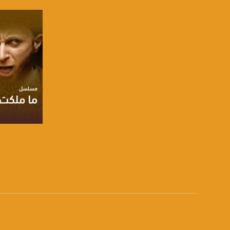
تويتر:
.com/musawachannel
يوتيوب:
X8PX53ek2Zg/feed
بينترست:
com/musawachannel
فيميو:
com/musawachannel
غوغل+:
صفحة ال
815806.1418341384
#_٤٨
48_#
‫#‏فلسطين_٤٨‬
‫#‏فلسطين_48‬
‪falasteen_48#‎‬
‫#‏عرب_٤٨