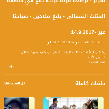
تقرير - برطعة قرية عربيّة تقع في منطقة
المثلث الشمالي - بليغ صلادين - صباحنا
غير -14.9.2017
برطعة قرية عربيّة تقع في منطقة المثلث الشمالي .
وشاهدوا ايضآ الحلقة الكاملة تناولت عدة فقرات ومواضيع وضيوف كالتالي :
1 عناوين الأخبار
ضيف الفقرة :
للمزيد...
** وائل عواد، صحفي
2 مشروع منصتي - إطار داعم للنساء في السياسة
ضيف الفقرة :
حلقات كاملة
** سوسن توما، شقحة مركزة المرافعة في جمعية نساء ضد العنف
كل الفيديوهات
** ميرادة حسّون ، مشاركة في "منصتي"
3 حياتنا- هل يستطيع الفرد التحكم بحياته؟
ضيف الفقرة :
** رلى بلال- بدرة ، مدربة تنمية بشرية
4 أدب أطفال واختيارات ملائمة للجيل للجندر وللحالة