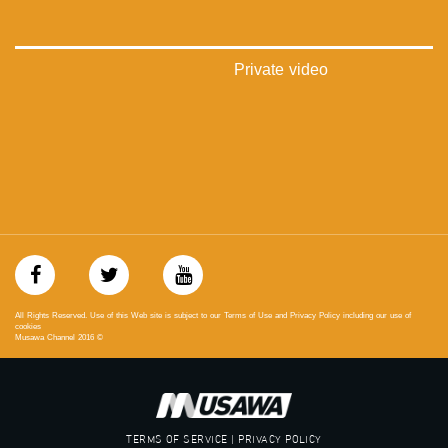
فيميو:
https://vimeo.com/musawachannel
Private video
غوغل+:
://plus.google.com/u/0/b/115185778161375637310/115185778161375637310/posts/p/pub?
_ga=1.123333704.2101815806.1418341384
#_٤٨
48_#
‫#‏فلسطين_٤٨‬
‫#‏فلسطين_48‬
‪falasteen_48#‎‬
‫#‏عرب_٤٨
‪‎arab_48#‬
‫#‏تواصل‬
All Rights Reserved. Use of this Web site is subject to our Terms of Use and Privacy Policy including our use of
‫#‏اكسر_حصارك‬
cookies
Musawa Channel
2016
©
‫#‏بلشنا_نرجع‬
‫#‏شعب_واحد‬
‪#‎mosawah‬
#musawa
#musawachannel
TERMS OF SERVICE | PRIVACY POLICY
mosawah.com#