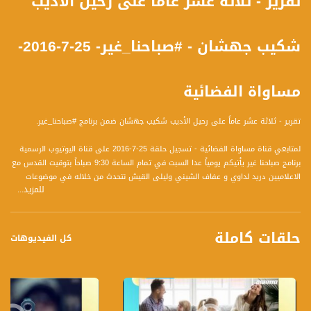
تقرير - ثلاثة عشر عاماً على رحيل الأديب
شكيب جهشان - #صباحنا_غير- 25-7-2016-
مساواة الفضائية
تقرير - ثلاثة عشر عاماً على رحيل الأديب شكيب جهشان ضمن برنامج #صباحنا_غير.
لمتابعي قناة مساواة الفضائية - تسجيل حلقة 25-7-2016 على قناة اليوتيوب الرسمية
برنامج صباحنا غير يأتيكم يومياً عدا السبت في تمام الساعة 9:30 صباحاً بتوقيت القدس مع
الاعلاميين دريد لداوي و عفاف الشيني وليلى القيش نتحدث من خلاله في موضوعات
للمزيد...
كثيرة ومتنوعة وضيوف مختلفين كل يوم
قناة مساواة الفضائية، صوت فلسطينيي الداخل - لاول مرة منذ ٧٠ عام
حلقات كاملة
كل الفيديوهات
قناة مساواة الفضائية تبث عبر الحيّز الفضائي الفلسطيني PalSat وعلى مدار القمر
NileSat من خلال التردد التالي :
Downlink frequency - الترد :
12645 MHZ