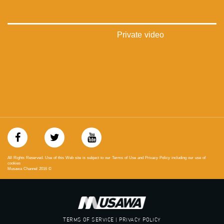
‫#‏تساوٍ‬
‫#‏تعادل‬
‫#‏تماثل‬
‫#‏تسوية‬
Private video
‫#‏معادلة‬
All Rights Reserved. Use of this Web site is subject to our Terms of Use and Privacy Policy including our use of
cookies
Musawa Channel
2016
©
TERMS OF SERVICE | PRIVACY POLICY