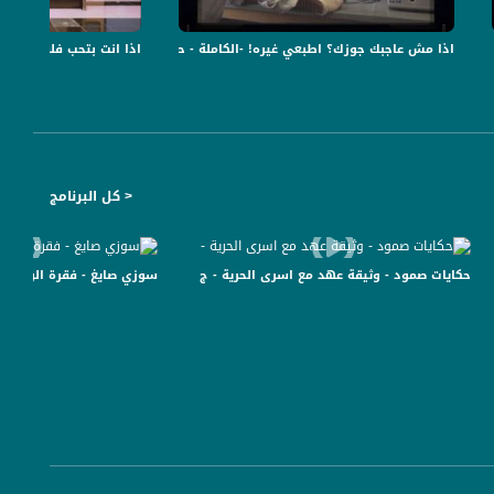
امج USB
اذا مش عاجبك جوزك؟ اطبعي غيره! -الكاملة - حلقة 13 - 4-6-2019- برنامج USB
اذا انت بتحب فلسطين، انت راح
< كل البرنامج
حكايات صمود - وثيقة عهد مع اسرى الحرية - ج 7 -الحلقة كاملة - صباحنا غير -4-7-2016- مساواة
سوزي صايغ - فقرة الرياضة -15-9-2015- قناة مساواة الفضائية -صباحنا غير - sawa Channel