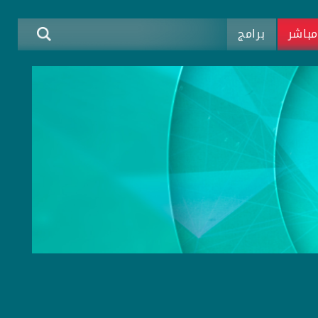
باشر
برامج