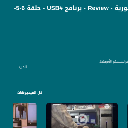
سامسونج تفجر قنبلة هاتفها القابل للطي بمزايا أسطورية - Review - برنامج #USB - حلقة 6-5-
انسيسكو الأمريكية.
للمزيد...
ويمكن للمستخدم تصفح التطبيقات بالوضع العادي، و تحويلها للوضع الكبير على طريقة الأجهزة اللوحية. و يمكن فتح 3 تطبيقات سوا على الشاشة بفضل التقنية التي استخدمتها "سامسونج" في
كل الفيديوهات
ويتميز الهاتف أيضا بـ 6 كاميرات، 3 في الخلف بدقة 12 و12 و16 ميجا بكسل على التوالي، الاشي اللي بعطي الهاتف القدرة على إنتاج صور فائقة الجودة. وكاميرتين في الخلف بدقة 10 و8 ميجا