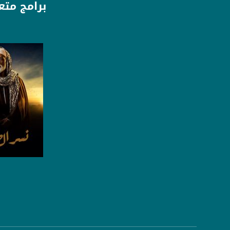
برامج متع
عربسات Arabsat Badr 4 at 26.0 east
DL: 11958 H
SR: 27500
FEC: 5/6
للتواصل:
بريد الكتروني:
usawachannel.com
للتفاعل:
الموقع الالكتروني:
sawachannel.com
صفحة ال
فيسبوك:
com/musawachannel
تويتر:
.com/musawachannel