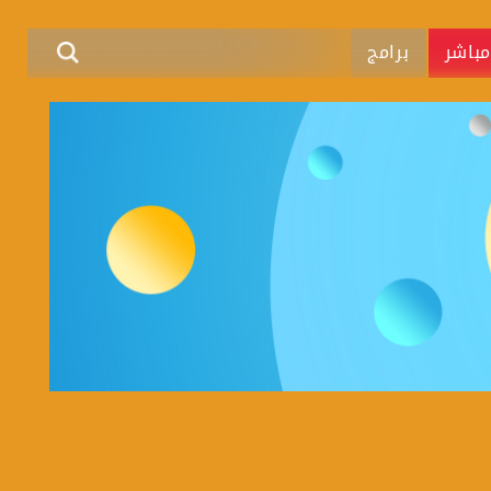
باشر
برامج