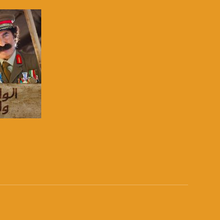
للتفاعل:
الموقع الالكتروني:
sawachannel.com
فيسبوك:
com/musawachannel
تويتر:
.com/musawachannel
يوتيوب:
X8PX53ek2Zg/feed
صفحة ال
بينترست:
com/musawachannel
فيميو:
com/musawachannel
غوغل+: