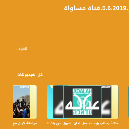
ة
للمزيد...
كل الفيديوهات
عدالة يطالب بإيقاف عمل لجان القبول في بلدات الجليل والنقب،الكاملة،صباحنا غير،.6
مرافعة كيان في الولايات ا