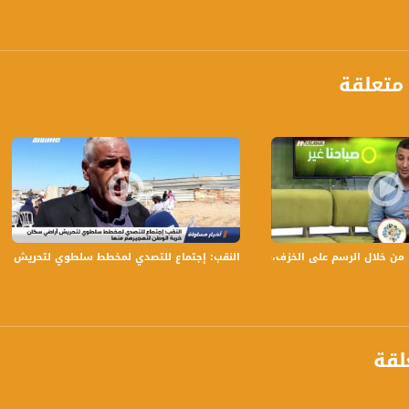
 :
متعلقة
 الرسم على الخزف،مجدي الأشهب، صباحنا غير،2-10-2018،قناة مساواة الفضائية
النقب: إجتماع للتصدي لمخطط سلطوي لتحريش أراضي 
لقة
anafalasteeni@m