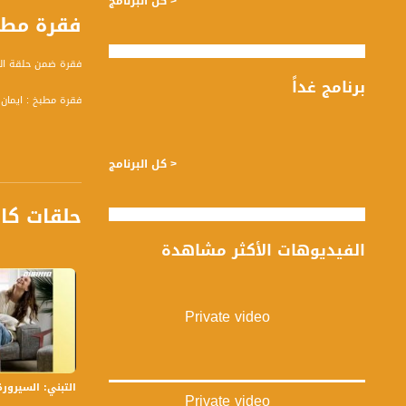
< كل البرنامج
فقرة مطبخ : 
فقرة ضمن حلقة الخامس من حزيران لعام 
برنامج غداً
فقرة مطبخ : ايمان
< كل البرنامج
حلقات كا
الفيديوهات الأكثر مشاهدة
تسجيل حلقة 5-6-2019 على قناة اليوتيوب الرسمية
برنامج #صباحنا_غير يأتيكم ي
Private video
قناة مساواة الفضائي
قناة مساواة الفضائية تبث عبر الحيّز 
التبني: السيرورة والأ
Private video