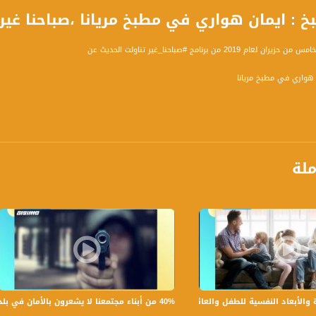
ايمان هواري في مطبخ مريانا ،صباحنا غير،5.6.2019،قناة مساوا
2019 من برنامج #صباحنا_غير تناولت الحديث عن
 هواري في مطبخ مريانا
ملة
ومياً عدا السبت في تمام الساعة 09:00 صباحاً بتوقيت القدس
ة، صوت فلسطينيي الداخل - لاول مرة منذ ٧٠ عام
الفضائي الفلسطيني PalSat وعلى مدار القمر NileSat من خلال التردد التالي :
40% من أبناء مجتمعنا لا يشعرون بالأمان في بلداتهم!،الكاملة،صباحنا غير،28.6.2019،قناة مساواة
بعاد النفسية للطفل والعائلة،الكاملة،صباحنا غير،30.6.2019،قناة مساواة