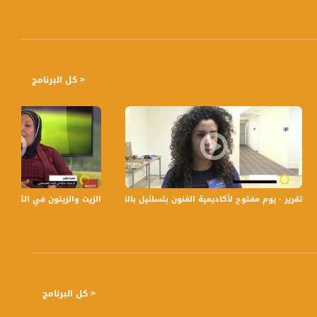
< كل البرنامج
تقرير - يوم مفتوح لأكاديمية الفنون بتسلئيل بالناصرة -15-1-2017- #صباحنا_غير- قناة مساواة الفضائية
سكان خربة الوطن لتهجيرهم منها،تقرير،اخبار مساواة،26.05
الزيت والزيتون في الثقافة والتراث ال
< كل البرنامج