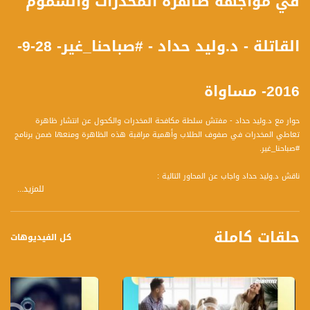
في مواجهة ظاهرة المخدرات والسموم
القاتلة - د.وليد حداد - #صباحنا_غير- 28-9-
2016- مساواة
حوار مع د.وليد حداد - مفتش سلطة مكافحة المخدرات والكحول عن انتشار ظاهرة
تعاطي المخدرات في صفوف الطلاب وأهمية مراقبة هذه الظاهرة ومنعها ضمن برنامج
#صباحنا_غير.
ناقش د.وليد حداد واجاب عن المحاور التالية :
للمزيد...
- بالأمس رسالة بين الاهالي خاصة في منطقة باقة وعارة حول مخدر باسم الفراولة
ينتشر بين طلاب المدارس ما هو هذا المخدر والخبر كما علمنا سابقا منه انه إشاعة لا
اكثر؟
حلقات كاملة
- كيف نتبين الحقائق وكيف نتصرف في حال كان هنالك حقا انتشار لهذه السموم في
كل الفيديوهات
المدرسة؟
- موضوع التوعية خاصة لاطفال في اجيال صغيرة صف بستان اول كيف اعلم طفلي
الانتباه بدون اثارة مخاوفه ؟
- كيف يضمن الأهل أنّ مثل هذه الإشاعات غير صحيحة؟
- ما هو دور المربين والمستشارين ومدراء المدارس بتوضيح ما يجري في مدارسنا العربية؟