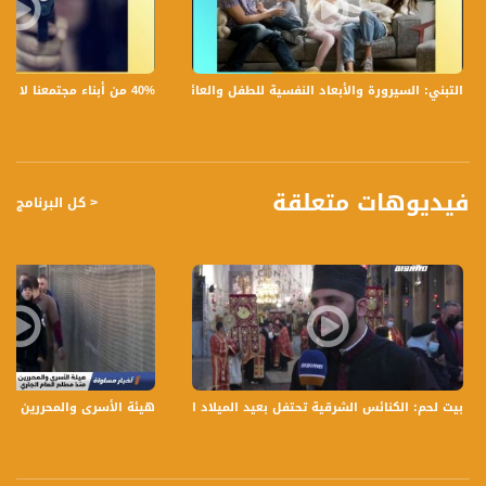
- سموم الاكشاك كثيرة ومتنوعة هل لا زال نايس جاي يحتل المكان الابرز بين هذه
السموم ام هنالك انواع اخرى سهلة المنال ؟
- احصائيات جديدة حول تورط طلاب المدارس في السموم وما هي المشاريع التي تقوم
عليها المدارس للتوعية؟
40% من أبناء مجتمعنا لا يشعرون بالأمان في بلداتهم!،الكاملة،صباحنا غير،28.6.2019،قناة مساواة
التبني: السيرورة والأبعاد النفسية للطفل والعائلة،الكاملة،صباحنا غير،30.6.2019،قناة مساواة
- قيل أنه سيُسمح بتعاطي الماريخوانا، في أيةِ حالات يُسمح بذلك، وما هي حدود السماح
والممنوع في هذا الأمر؟
- هل تقوم الشرطة بدورها ومسؤوليتها لمنع انتشار السموم؟
- هل نُحمّل الأهل المسؤولية على أبنائهم كونهم لا يتابعون ما يجري لأبنائهم؟
فيديوهات متعلقة
< كل البرنامج
ضيوف الحلقة هم :
1- د.وليد حداد - مفتش سلطة مكافحة المخدرات والكحول
2- رامي خوري - نائب رئيس مجلس الطائفة الأرثوذكسية
3- نداء أبو آمنة - معلمة سياقة نظرية لذوي الاحتياجات الخاصة
4- عبيدة مواسي - مترجم للغة الاشارات
5- رولا أبو رعد - صاحبة تحديات سماعية
6- روان اغبارية - محامية في كيان
7- هبا صفدي - عضو في المنظمة النسوية "نسوية" - مصورة ومخرجة فيلم فستان
8- رائد شمس - ممثل ومهندس
بيت لحم: الكنائس الشرقية تحتفل بعيد الميلاد المجيد،الأب عيسى ثلجية،بانوراما مساواة،6.01.2021
هيئة الأسرى والمحررين الفلسطينيين: 200 أسير أصيبوا بكورونا منذ مطلع الع
لمتابعي قناة مساواة الفضائية - تسجيل حلقة 28-9-2016 على قناة اليوتيوب الرسمية
برنامج صباحنا غير يأتيكم يومياً عدا السبت في تمام الساعة 9:30 صباحاً بتوقيت القدس مع