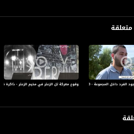
متعلقة
وعة - 13-10-2015 - قناة مساواة الفضائية - Musawa Channel
وقوع معركة تل الزعتر في مخيم الزعتر - ذاكرة في التاريخ - في
anafalasteeni@m
لقة
www.mu