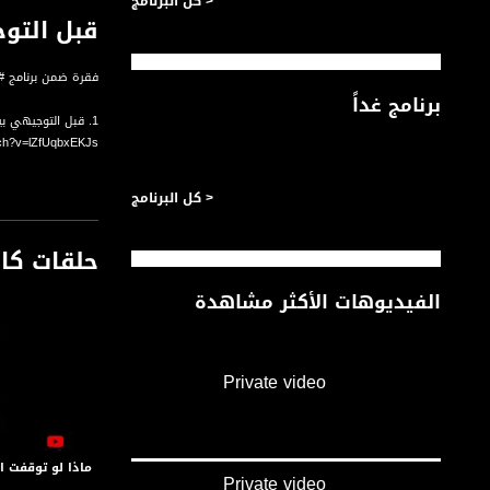
< كل البرنامج
قبل التوجيهي
فقرة ضمن برنامج #ي
برنامج غداً
1. قبل التوجيهي بيوم ويوم النتائج .. الجو المشاعر وكل شي بهالفيديو
tch?v=lZfUqbxEKJs
اعمل لايك للفيديو 
< كل البرنامج
#يوتيوبرز - البرنا
حلقات كا
قناة مساواة الفضائي
الفيديوهات الأكثر مشاهدة
قناة مساواة الفضائية تبث عبر الحيّز 
Downlink frequency - الترد
12645 MHZ
Private video
Polarity - الاستقطاب:
Horizontal
ماذا لو توقفت الا
Symb.Rate - معدل الترميز:
Private video