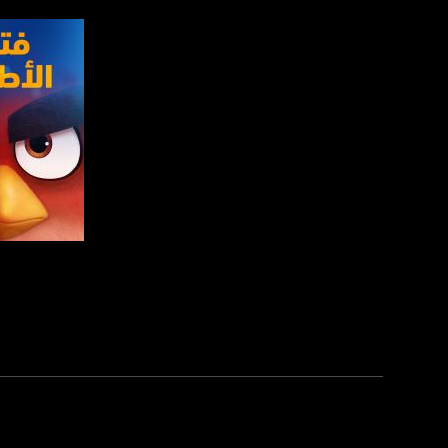
com/musawachannel
تويتر:
.com/musawachannel
يوتيوب:
X8PX53ek2Zg/feed
بينترست:
com/musawachannel
فيميو:
com/musawachannel
صفحة ال
غوغل+:
815806.1418341384
#_٤٨
48_#
‫#‏فلسطين_٤٨‬
‫#‏فلسطين_48‬
‪falasteen_48#‎‬