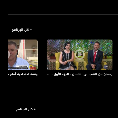
< كل البرنامج
 مثل هذا اليوم - 13- 8-2017 - مساواة
رمضان من النقب الى الشمال - الجزء الأول - الحلقة الخامسة عشر- #رمضان_بالبلد - 20-6-2016- مساوا
وقفة احتجاجية أمام صندوق الم
< كل البرنامج