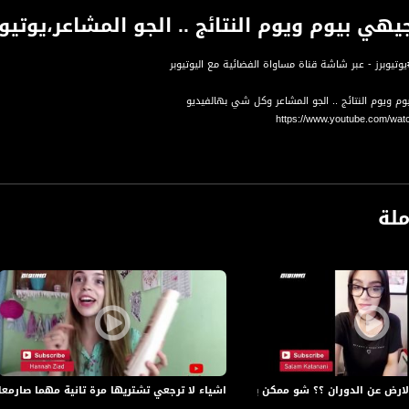
 بيوم ويوم النتائج .. الجو المشاعر،يوتيوبرز،10.5.2019،مس
وتيوبرز - عبر شاشة قناة مساواة الفضائية مع اليوتيوبر
https://www.youtube.com/wa
و سبسكرايب لقناة اليوتيوبر
مج الاول عالميا الذي يدمج بين اليوتيوب والتلفزيون في قالب تلفزيوني وفيه الكثير من التجديد
ملة
ة، صوت فلسطينيي الداخل - لاول مرة منذ ٧٠ عام
الفضائي الفلسطيني PalSat وعلى مدار القمر NileSat من خلال التردد التالي :
 :
رض عن الدوران ؟؟ شو ممكن يصير؟؟ ،الكاملة،يوتيوبرز،04.6.2019
اشياء لا ترجعي تشتريها مرة تانية مهما صارمعك ؟؟ ،ال