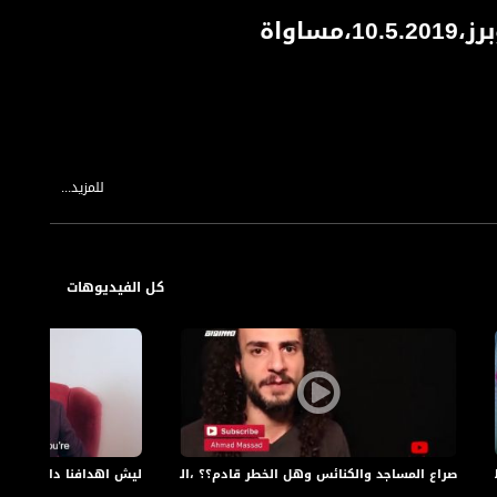
اواة
للمزيد...
. يجذب المتلقي التلفزيوني الغير مكشوف لليوتيوب من تقديم: فاطمة شبلي
كل الفيديوهات
كاملة،يوتيوبرز،03.6.2019
صراع المساجد والكنائس وهل الخطر قادم؟؟ ،الكاملة،يوتيوبرز،02.6.2019
ليش اهدافنا دايما بتخرب على