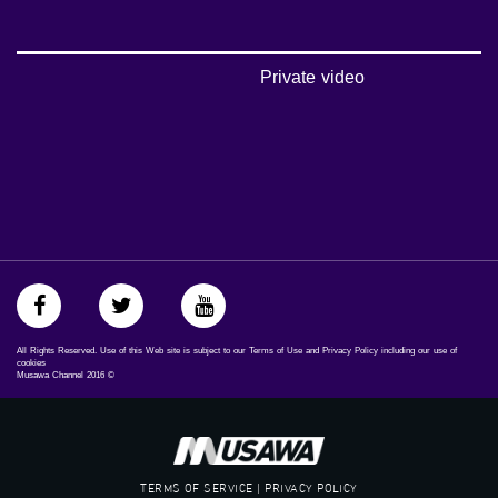
يوتيوب:
https://www.youtube.com/channel/UCwJbDUmIxc-JX8PX53ek2Zg/feed
بينترست:
Private video
https://www.pinterest.com/musawachannel
فيميو:
https://vimeo.com/musawachannel
غوغل+:
://plus.google.com/u/0/b/115185778161375637310/115185778161375637310/posts/p/pub?
_ga=1.123333704.2101815806.1418341384
#_٤٨
48_#
‫#‏فلسطين_٤٨‬
All Rights Reserved. Use of this Web site is subject to our Terms of Use and Privacy Policy including our use of
‫#‏فلسطين_48‬
cookies
Musawa Channel
2016
©
‪falasteen_48#‎‬
‫#‏عرب_٤٨
‪‎arab_48#‬
‫#‏تواصل‬
‫#‏اكسر_حصارك‬
TERMS OF SERVICE | PRIVACY POLICY
‫#‏بلشنا_نرجع‬