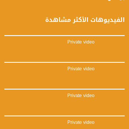
FEC: 5/6
للتواصل:
الفيديوهات الأكثر مشاهدة
بريد الكتروني:
anafalasteeni@musawachannel.com
Private video
للتفاعل:
الموقع الالكتروني:
www.musawachannel.com
Private video
فيسبوك:
https://www.facebook.com/musawachannel
تويتر:
Private video
https://twitter.com/musawachannel
يوتيوب:
https://www.youtube.com/channel/UCwJbDUmIxc-JX8PX53ek2Zg/feed
Private video
بينترست: