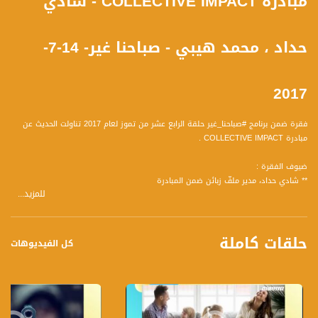
مبادرة COLLECTIVE IMPACT - شادي
حداد ، محمد هيبي - صباحنا غير- 14-7-
2017
فقرة ضمن برنامج #صباحنا_غير حلقة الرابع عشر من تموز لعام 2017 تناولت الحديث عن
مبادرة COLLECTIVE IMPACT .
ضيوف الفقرة :
** شادي حداد، مدير ملفّ زبائن ضمن المبادرة
للمزيد...
** محمد هيبي ، مدير في القسم المهني في شركة "ديلويت" الدولية للخدمات المهنية
ومدير شريك في فرع الناصرة
حلقات كاملة
كل الفيديوهات
وأجاب الضيوف على المحاور التالية :
شادي :
1 ما هي مبادرة collective impact؟
2 المبادرة هي مبادرة من أجل المساواة في توظيف العرب للوظائف المهمّة والمؤثّرة
في القطاع الخاصّ، من المعروف أنّ هناك عدّة جمعيّات عربيّة ويهوديّة تعمل من أجل