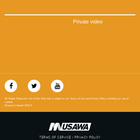
https://www.pinterest.com/musawachannel
فيميو:
https://vimeo.com/musawachannel
Private video
غوغل+:
://plus.google.com/u/0/b/115185778161375637310/115185778161375637310/posts/p/pub?
_ga=1.123333704.2101815806.1418341384
#_٤٨
48_#
‫#‏فلسطين_٤٨‬
‫#‏فلسطين_48‬
‪falasteen_48#‎‬
‫#‏عرب_٤٨
‪‎arab_48#‬
All Rights Reserved. Use of this Web site is subject to our Terms of Use and Privacy Policy including our use of
‫#‏تواصل‬
cookies
Musawa Channel
2016
©
‫#‏اكسر_حصارك‬
‫#‏بلشنا_نرجع‬
‫#‏شعب_واحد‬
‪#‎mosawah‬
#musawa
TERMS OF SERVICE | PRIVACY POLICY
#musawachannel