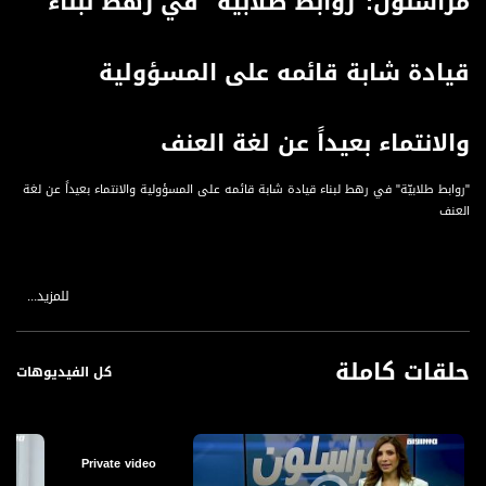
مراسلون:"روابط طلابيّة" في رهط لبناء
قيادة شابة قائمه على المسؤولية
والانتماء بعيداً عن لغة العنف
"روابط طلابيّة" في رهط لبناء قيادة شابة قائمه على المسؤولية والانتماء بعيداً عن لغة
العنف
للمزيد...
قناة مساواة الفضائية، صوت فلسطينيي الداخل - لاول مرة منذ ٧٠ عام
قناة مساواة الفضائية تبث عبر الحيّز الفضائي الفلسطيني PalSat وعلى مدار القمر
حلقات كاملة
NileSat من خلال التردد التالي :
كل الفيديوهات
Nilesat at 8.0 east (Musawa SD)
Frequency: 12645 H
Private video
Symbol Rate: 27500