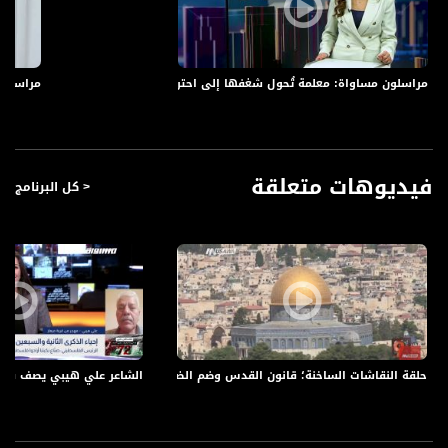
FEC: 3/4
Nilesat at 7.0 east (Musawa HD)
مراسلون مساواة: معلمة تُحول شغفها إلى احتراف وسهيلة شاهين مؤسسة أول 
مراسلون 
Frequency: 11564 H
Symbol Rate: 27500
FEC: 3/4
Arabsat Badr 4 at 26.0 east (Musawa HD, Musawa SD)
فيديوهات متعلقة
< كل البرنامج
Frequency: 11958 H
Symbol Rate: 27500
FEC: 3/4
للتواصل:
بريد الكتروني:
anafalasteeni@musawachannel.com
حلقة النقاشات الساخنة؛ قانون القدس وضم الضفة والمظاهرات في إيران ، الكاملة ،التاس
الشاعر علي هيبي يصف قريته المهجرة ميعار بد ا
للتفاعل:
الموقع الالكتروني:
www.musawachannel.com