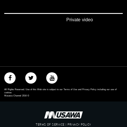
‫#‏تسوية‬
‫#‏معادلة‬
Private video
All Rights Reserved. Use of this Web site is subject to our Terms of Use and Privacy Policy including our use of
cookies
Musawa Channel
2016
©
TERMS OF SERVICE | PRIVACY POLICY