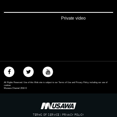
‫#‏تسوية‬
‫#‏معادلة‬
Private video
All Rights Reserved. Use of this Web site is subject to our Terms of Use and Privacy Policy including our use of
cookies
Musawa Channel
2016
©
TERMS OF SERVICE | PRIVACY POLICY