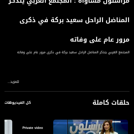
مراسلون مساواة : المجتمع العربي يتذكر
المناضل الراحل سعيد بركة في ذكرى
مرور عام على وفاته
المجتمع العربي يتذكر المناضل الراحل سعيد بركة في ذكرى مرور عام على وفاته
للمزيد...
قناة مساواة الفضائية، صوت فلسطينيي الداخل - لاول مرة منذ ٧٠ عام
قناة مساواة الفضائية تبث عبر الحيّز الفضائي الفلسطيني PalSat وعلى مدار القمر
حلقات كاملة
NileSat من خلال التردد التالي :
كل الفيديوهات
Nilesat at 8.0 east (Musawa SD)
Frequency: 12645 H
Private video
Symbol Rate: 27500