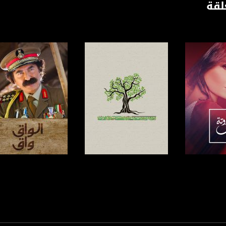
لقة
https://www.facebook.
https://twitter
https://www.youtube.com/channel/UCwJbDUmIxc-J
https://www.pinterest.
https://vimeo.
u/0/b/115185778161375637310/115185778161375637310/posts/p/pub?_ga=1.123333704.2101
برنامج
صفحة البرنامج
صفحة البرنامج