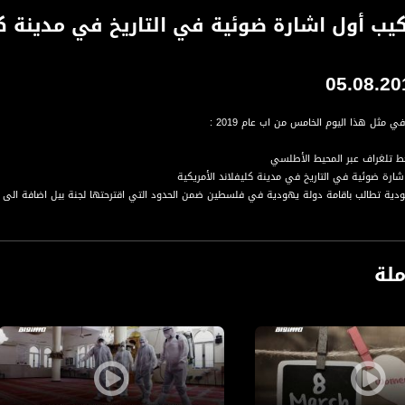
- تركيب أول اشارة ضوئية في التاريخ في مدينة ك
ي مثل هذا اليوم الخامس من اب عام 2019 :
ة، صوت فلسطينيي الداخل - لاول مرة منذ ٧٠ عام
ملة
الفضائي الفلسطيني PalSat وعلى مدار القمر NileSat من خلال التردد التالي :
 :