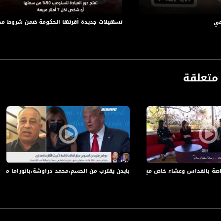
مي
تسهيلات جديدة أقرتها الحكومة ضمن شروط مح
متعلقة
anafalasteeni@m
صة بالقداس وعشاء خاص مع السيد الرئيس’’الأب ابراهيم فلتس،الأب عيسى مصلح،6.1.2018
بايدن يقترب من الحسم،محمد دراوشة،بانوراما مساواة،05.11.2020،قناة 
www.mu