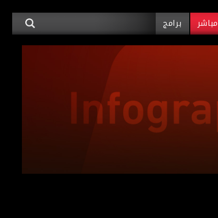
باشر
برامج