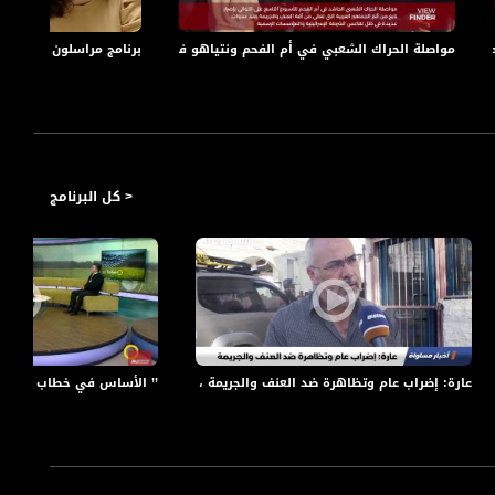
ددة
مواصلة الحراك الشعبي في أم الفحم ونتياهو في زيارة للنقب
برنامج مراسلون على قناة
< كل البرنامج
مساواة
عارة: إضراب عام وتظاهرة ضد العنف والجريمة ، تقرير،اخبار مساواة،13.10.2019،قناة مساواة
’’ الأساس في خطاب الرئيس اب