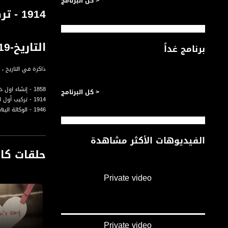
< كل البرنامج
1914 
التاريخ-05.08.2019
برنامج غداً
ذاكرة في التاريخ ، ف
1858 - إنشاء اول خط تلغراف عبر المحيط الأطلسي
< كل البرنامج
1914 - تركيب أول اشارة ضوئية في التاريخ في مدينة كليفلاند الأمريكية
1946 - الوكالة اليهودية تطالب باقامة دولة يهودية في فلسطين ضمن الحدود التي اقترحتها لجنة بيل اضافة الى منطقة النقب بكاملها
الفيديوهات الأكثر مشاهدة
قناة مساواة الفضائي
حلقات كا
قناة مساواة الفضائية تبث عبر الحيّز 
Downlink frequency - الترد
Private video
12645 MHZ
Polarity - الاستقطاب:
Horizontal
Private video