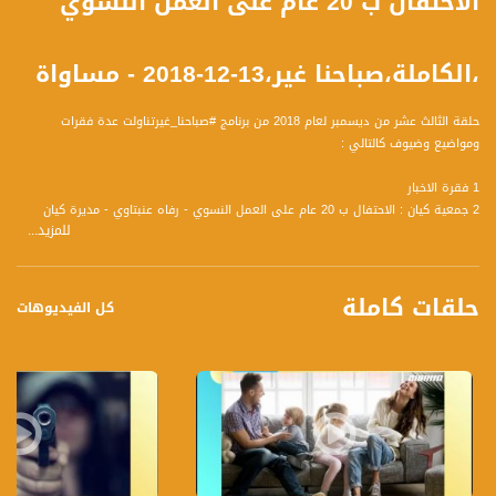
الاحتفال ب 20 عام على العمل النسوي
،الكاملة،صباحنا غير،13-12-2018 - مساواة
حلقة الثالث عشر من ديسمبر لعام 2018 من برنامج #صباحنا_غيرتناولت عدة فقرات
ومواضيع وضيوف كالتالي :
1 فقرة الاخبار
2 جمعية كيان : الاحتفال ب 20 عام على العمل النسوي - رفاه عنبتاوي - مديرة كيان
للمزيد...
تنظيم نسوي فلسطيني - حيفا - نضال كنانة - ناشطة نسوية - يافة الناصرة
3 أخبار الرياضة - نبيل سلامة محلل رياضي
4 اّلام الظهر : نمط الحياة في المجتمع العربي يساهم ازدياد الاّلام - د. يوسف
حلقات كاملة
مشهراوي - محاضر ورئيس قسم بحوث العمود الفقري في قسم العلاج الطبيعي في
كل الفيديوهات
جامعة تل ابيب
5 تكريم وعرض أفلام فلسطينية : أعماله الرائدة ورؤيته للانتاج الفلسطيني - ميشيل
خليفة: مخرج سينمائي ومنتج فلسطيني
6 أخبار الفن - بسيم داموني إعلامي وإذاعي
قناة مساواة الفضائية، صوت فلسطينيي الداخل - لاول مرة منذ ٧٠ عام