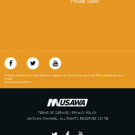
Private video
‪#‎Equality‬
‪#‎égalité‬
‫#‏مساواة‬
‫#‏حق‬
‫#‏عدالة‬
‫#‏تساوٍ‬
‫#‏تعادل‬
‫#‏تماثل‬
‫#‏تسوية‬
‫#‏معادلة‬
All Rights Reserved. Use of this Web site is subject to our Terms of Use and Privacy Policy including our use of
cookies
Musawa Channel
2016
©
TERMS OF SERVICE | PRIVACY POLICY
©2017 MUSAWA CHANNEL. ALL RIGHTS RESERVED.