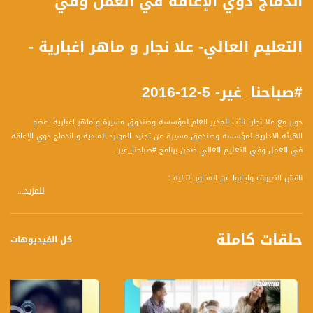
اندماج ذوي الإعاقة في العمل وفي
التعليم العالي- علا نجار و ماهر اغبارية -
#صباحنا_غير- 5-12-2016
حوار مع علا نجار- نائب المدير العام لمؤسسة وصندوق مسيرة و ماهر اغبارية -عضو
الهيئة الادارية لمؤسسة وصندوق مسيرة عن تجنيد الموارد المادية و اندماج ذوي الإعاقة
في العمل وفي التعليم العالي ضمن برنامج #صباحنا_غير.
ناقش الضيوف واجابوا عن المحاور التالية :
للمزيد...
** ماهراغبارية
- ماذا كان وراء انطلاق صندوق ومؤسسة مسيرة؟ هل نبعت من حاجة ونقص ام انها حلم
شخصي؟
حلقات كاملة
- يقوم الصندوق والمؤسسة على العمل على موضوع تجنيد الموارد والاموال، ما هي
كل الفيديوهات
الالية التي يعملون وفقها من اجل تحقيق هذا المنال؟
- كمساعد رئيس مجلس محلي طلعة عارة كيف يتم خدم هذه الطبقات و كيف يتم
استخدام هذه الموارد؟ كيف يتم توزيعها؟ وهل تقومون بمتابعة الحاصل على الدعم
والموارد المادية للتأكد من صحة الاستخدام؟
- كيف يعملون على رفع مكانة ذوي الاحتياجات الخاصة في المجتمع؟