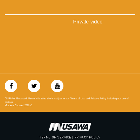
تويتر:
https://twitter.com/musawachannel
Private video
يوتيوب:
https://www.youtube.com/channel/UCwJbDUmIxc-JX8PX53ek2Zg/feed
بينترست:
https://www.pinterest.com/musawachannel
فيميو:
https://vimeo.com/musawachannel
غوغل+:
://plus.google.com/u/0/b/115185778161375637310/115185778161375637310/posts/p/pub?
_ga=1.123333704.2101815806.1418341384
All Rights Reserved. Use of this Web site is subject to our Terms of Use and Privacy Policy including our use of
cookies
Musawa Channel
2016
©
#_٤٨
48_#
‫#‏فلسطين_٤٨‬
‫#‏فلسطين_48‬
‪falasteen_48#‎‬
TERMS OF SERVICE | PRIVACY POLICY
‫#‏عرب_٤٨