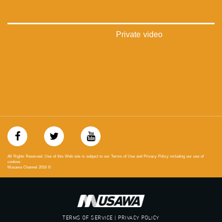
#_٤٨
48_#
‫#‏فلسطين_٤٨‬
Private video
‫#‏فلسطين_48‬
‪falasteen_48#‎‬
‫#‏عرب_٤٨
‪‎arab_48#‬
‫#‏تواصل‬
‫#‏اكسر_حصارك‬
‫#‏بلشنا_نرجع‬
‫#‏شعب_واحد‬
‪#‎mosawah‬
#musawa
#musawachannel
mosawah.com#
All Rights Reserved. Use of this Web site is subject to our Terms of Use and Privacy Policy including our use of
#musawachannel.com
cookies
Musawa Channel
2016
©
‪#‎Equality‬
‪#‎égalité‬
‫#‏مساواة‬
‫#‏حق‬
‫#‏عدالة‬
TERMS OF SERVICE | PRIVACY POLICY
‫#‏تساوٍ‬