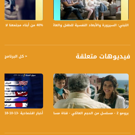
4 عن الفعاليات الأخرى التي يقيمها الصندوق؟
5 عندما نتحدث عن دعم ومساعدة مهنية لمنظمات ومؤسسات تعمل على تحسين
وتدعيم مكانة ذوي الإعاقة ماذا يتضمن هذا الدعم؟
6 تغيير المواقف النمطية المغلوطة وتعزيز الوعي الجماهيري تجاه حالة ذوي الأعاقة
40% من أبناء مجتمعنا لا يشعرون بالأمان في بلداتهم!،الكاملة،صباحنا غير،28.6.2019،قناة مساواة
التبني: السيرورة والأبعاد النفسية للطفل والعائلة،الكاملة،صباحنا غير،30.6.2019،قناة مساواة
واحتياجاتهم هل تشعرون بهذا التغيير في السنوات الأخيرة؟
7 هل نجحوا في بناء علاقات وشراكات في البلاد وخارجها مع منظمات ومؤسسات تعمل
في سبيل تحقيق أهداف مماثلة.
تسجيل حلقة 20- 11 -2017 على قناة اليوتيوب الرسمية
فيديوهات متعلقة
< كل البرنامج
برنامج #صباحنا_غير يأتيكم يومياً عدا السبت في تمام الساعة 9:00 صباحاً بتوقيت القدس
مع الاعلاميين عفاف شيني ودريد لداوي وليلى قيش نتحدث من خلاله في موضوعات
كثيرة ومتنوعة وضيوف مختلفين كل يوم .
قناة مساواة الفضائية، صوت فلسطينيي الداخل - لاول مرة منذ ٧٠ عام
قناة مساواة الفضائية تبث عبر الحيّز الفضائي الفلسطيني PalSat وعلى مدار القمر
NileSat من خلال التردد التالي :
برومو 2 - مسلسل من الحجم العائلي - قناة مساواة الفضائية
أخبار اقتصادية -13-10-2018 - قناة مساواة الفضائية
Downlink frequency - الترد :
12645 MHZ