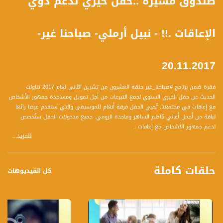
صندوق مسيرة ..حفل خيري لدعم ذوي
الإعاقات .!! - نبيل أرملي- صباحنا غير-
20.11.2017
فقرة ضمن برنامج #صباحنا_غير حلقة العشرون من تشرين الثاني لعام 2017 تناولت
الحديث عن حفل الخيري السنوي لجمع التبرعات من أجل تمويل ومساعدة جمهور الأشخاص
مع إعاقات في مجتمعنا. تُحيي الحفل فرقة أنغام للموسيقى والتي ستقدم عرضا رائعا
لباقة من أجمل أغاني كاظم الساهر وماجدة الرومي. جميع مدخولات الحفل ستُخصص
لدعم جمهور الأشخاص مع إعاقات .
للمزيد...
ضيف الفقرة :
** نبيل أرملي مدير عام صندوق مسيرة
حلقات كاملة
كل الفيديوهات
وتحدث الضيف عن المحاور التالية :
1 أين هم من التحضيرات لهذا الحفل؟
2 من يستطيع حضور هذا الحفل وكيف يمكن شراء تذاكر لحضور الحفل؟
3 كيف سيتم توجيه الأموال التي ستقومون بجمعها لمساعدة ذوي الاعاقات في
مجتمعنا؟