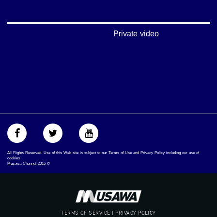
https://www.pinterest.com/musawachannel
فيميو:
https://vimeo.com/musawachannel
Private video
غوغل+:
://plus.google.com/u/0/b/115185778161375637310/115185778161375637310/posts/p/pub?
_ga=1.123333704.2101815806.1418341384
#_٤٨
48_#
#فلسطين_٤٨
#فلسطين_48
falasteen_48#
#عرب_٤٨
arab_48#
All Rights Reserved. Use of this Web site is subject to our Terms of Use and Privacy Policy including our use of
#تواصل
cookies
Musawa Channel
2016
©
#اكسر_حصارك
#بلشنا_نرجع
#شعب_واحد
#mosawah
#musawa
TERMS OF SERVICE | PRIVACY POLICY
#musawachannel