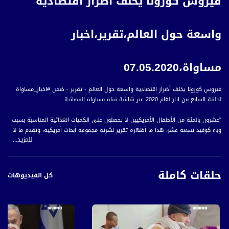
فيروس كورونا يخلف أضرار اقتصادية
واسعة حول العالم،تقرير،اخبار
مساواة،07.05.2020
فيروس كورونا يخلف أضرار اقتصادية واسعة حول العالم - تقرير - ضمن #اخبار_مساواة
لحلقة السابع من ايار لعَام 2020 عبر شاشة قناة مساواة الفضائية
"عشرون بالمئة من الأطفال الأمريكيين لا يحصلون على الكميات الغذائية المناسبة بسبب
وباء كوفيد تسعة عشر، هذا ما أظهره تقرير نشرته مجموعة أبحاث أمريكية، وتقدم ما لا
للمزيد...
يقل عن ثلاثين مليون أميركي بطلب للحصول على مخصصات بطالة منذ بدء الجائحة، حيث
وصلت نسبة البطالة إلى عشرين بالمئة، وهي غير مسبوقة منذ أزمة الكساد الكبرى في
ثلاثينات القرن الماضي.
حلقات كاملة
كل الفيديوهات
الرئيس الأمريكي، دونالد ترامب، خلال لقاء عقده بالبيت الأبيض بمناسبة اليوم العالمي
للممرض، قال إن انتشار وباء كورونا هو أسوأ اعتداء على البلاد ولم يسبق له مثيل.
وفيما يتعلق بخطوط الطيران الجوي، بعدما بدأت السنة بشكل إيجابي، تكبدت خطوط جوية
في فرنسا خسائر مالية وصل إلى ما يقارب اثنين مليار يورو، إثر عواقب أزمة كورونا على