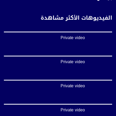
FEC: 5/6
للتواصل:
الفيديوهات الأكثر مشاهدة
بريد الكتروني:
anafalasteeni@musawachannel.com
Private video
للتفاعل:
الموقع الالكتروني:
www.musawachannel.com
Private video
فيسبوك:
https://www.facebook.com/musawachannel
تويتر:
Private video
https://twitter.com/musawachannel
يوتيوب:
https://www.youtube.com/channel/UCwJbDUmIxc-JX8PX53ek2Zg/feed
Private video
بينترست: