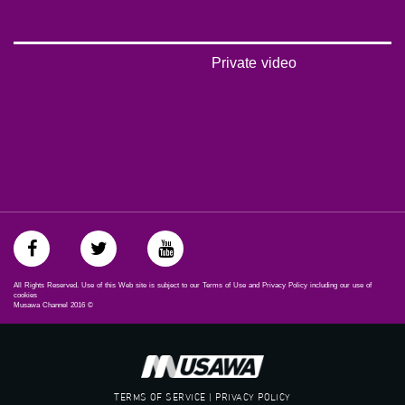
غوغل+:
://plus.google.com/u/0/b/115185778161375637310/115185778161375637310/posts/p/pub?
_ga=1.123333704.2101815806.1418341384
Private video
#_٤٨
48_#
‫#‏فلسطين_٤٨‬
‫#‏فلسطين_48‬
‪falasteen_48#‎‬
‫#‏عرب_٤٨
‪‎arab_48#‬
‫#‏تواصل‬
‫#‏اكسر_حصارك‬
‫#‏بلشنا_نرجع‬
‫#‏شعب_واحد‬
‪#‎mosawah‬
All Rights Reserved. Use of this Web site is subject to our Terms of Use and Privacy Policy including our use of
#musawa
cookies
Musawa Channel
2016
©
#musawachannel
mosawah.com#
#musawachannel.com
‪#‎Equality‬
‪#‎égalité‬
TERMS OF SERVICE | PRIVACY POLICY
‫#‏مساواة‬