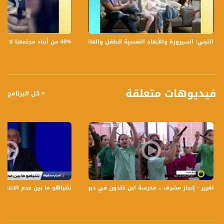
قناة مساواة الفضائية، صوت فلسطينيي الداخل - لاول مرة منذ ٧٠ عام
40% من أبناء مجتمعنا لا يشعرون بالأمان في بلداتهم!،الكاملة،صباحنا غير،28.6.2019،قناة مساواة
التبني: السيرورة والأبعاد النفسية للطفل والعائلة،الكاملة،صباحنا غير،30.6.2019،قناة مساواة
قناة مساواة الفضائية تبث عبر الحيّز الفضائي الفلسطيني PalSat وعلى مدار القمر
NileSat من خلال التردد التالي :
Downlink frequency - الترد :
12645 MHZ
فيديوهات متعلقة
< كل البرنامج
Polarity - الاستقطاب:
Horizontal
Symb.Rate - معدل الترميز:
27.500 MS/s
FEC - تصحيح الخطأ :
5/6
تقرير - إنجاز مشرف .. مدرسة ابن خلدون في دبورية - نورهان أبو ربيع - صباحنا غير،15.2.2018،مساواة
نتنياهو ما بين عدم الانتصار والهزيمة،اخ
عربسات Arabsat Badr 4 at 26.0 east
DL: 11958 H