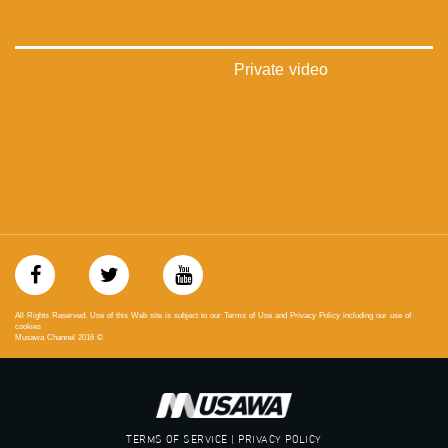
#musawa
#musawachannel
mosawah.com#
#musawachannel.com
Private video
‪#‎Equality‬
‪#‎égalité‬
‫#‏مساواة‬
‫#‏حق‬
‫#‏عدالة‬
‫#‏تساوٍ‬
‫#‏تعادل‬
‫#‏تماثل‬
‫#‏تسوية‬
‫#‏معادلة‬
All Rights Reserved. Use of this Web site is subject to our Terms of Use and Privacy Policy including our use of
cookies
Musawa Channel
2016
©
TERMS OF SERVICE | PRIVACY POLICY