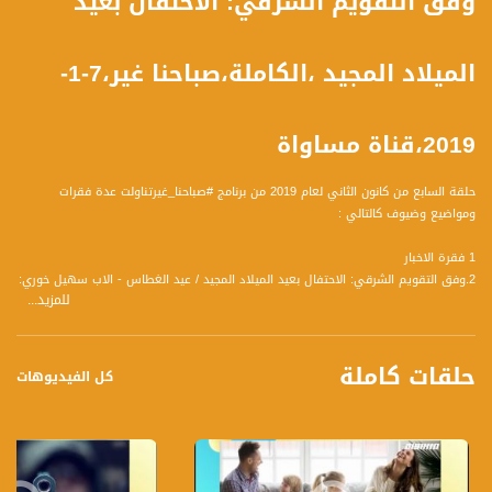
وفق التقويم الشرقي: الاحتفال بعيد
الميلاد المجيد ،الكاملة،صباحنا غير،7-1-
2019،قناة مساواة
حلقة السابع من كانون الثاني لعام 2019 من برنامج #صباحنا_غيرتناولت عدة فقرات
ومواضيع وضيوف كالتالي :
1 فقرة الاخبار
2.وفق التقويم الشرقي: الاحتفال بعيد الميلاد المجيد / عيد الغطاس - الاب سهيل خوري:
للمزيد...
خادم كنيسة اقرث ومن ابرشية الروم الكاثوليك في الجليل - الأب يوسف يعقوب: الناطق
باسم ابرشية حيفا والأرضي المقدسة
3. فقرة فنية غناء + عزف - ماريو كرام - عازف عود - فادي كرام: عازف دف
حلقات كاملة
4. اكسسوارات وقصات الشعر - صابرين حسون - طافش مستشارة شخصية ومنسقة
كل الفيديوهات
ستايل
شاهين شاهين - مصفف شعر
5. فقرة رياضة: بطولة آسيا ولقاء الأشقاء فلسطين وسوريا - حسام ادريس صحفي -
تلفون بشار السيد أحمد - صحفي ومحلل رياضي روسيا اليوم
6.فقرة غناء - ريموندا جبران - فنانة