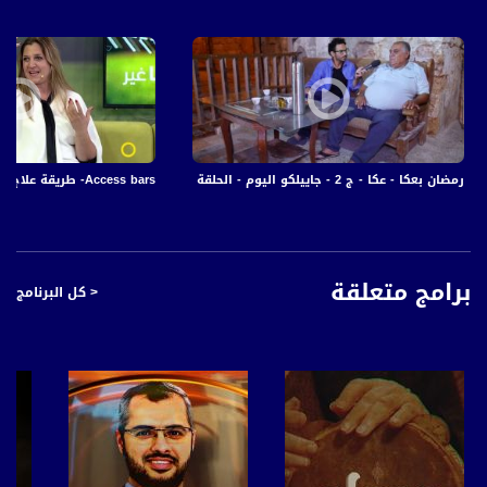
رمضان بعكا - عكا - ج 2 - جاييلكو اليوم - الحلقة التاسعة - قناة مساواة الفضائية
Access bars- طريقة علاج حديثة للتعامل مع النظرة والمواقف،شيرين ألياس، عايشة مغربي ،صباحنا غير،24-9
برامج متعلقة
< كل البرنامج