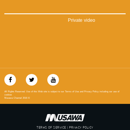
‫#‏فلسطين_٤٨‬
‫#‏فلسطين_48‬
‪falasteen_48#‎‬
‫#‏عرب_٤٨
Private video
‪‎arab_48#‬
‫#‏تواصل‬
‫#‏اكسر_حصارك‬
‫#‏بلشنا_نرجع‬
‫#‏شعب_واحد‬
‪#‎mosawah‬
#musawa
#musawachannel
mosawah.com#
#musawachannel.com
‪#‎Equality‬
‪#‎égalité‬
All Rights Reserved. Use of this Web site is subject to our Terms of Use and Privacy Policy including our use of
‫#‏مساواة‬
cookies
Musawa Channel
2016
©
‫#‏حق‬
‫#‏عدالة‬
‫#‏تساوٍ‬
‫#‏تعادل‬
‫#‏تماثل‬
TERMS OF SERVICE | PRIVACY POLICY
‫#‏تسوية‬