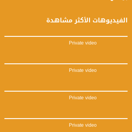
فيسبوك:
https://www.facebook.com/musawachannel
الفيديوهات الأكثر مشاهدة
تويتر:
https://twitter.com/musawachannel
Private video
يوتيوب:
https://www.youtube.com/channel/UCwJbDUmIxc-JX8PX53ek2Zg/feed
بينترست:
https://www.pinterest.com/musawachannel
Private video
فيميو:
https://vimeo.com/musawachannel
Private video
غوغل+:
://plus.google.com/u/0/b/115185778161375637310/115185778161375637310/posts/p/pub?
_ga=1.123333704.2101815806.1418341384
#_٤٨
Private video
48_#