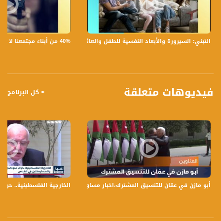
- اتحاد ابناء سخنين: الجمهور يهجر المدرجات , كيف يؤثر ذلك
- دوري الأبطال : صدمة لليفربول والمجموعة الثالثة تتعقد
- دوري الأبطال : أهم وأبرز النتائج
- ما هي التوقعات بعد نهاية الجولة الرابعة
40% من أبناء مجتمعنا لا يشعرون بالأمان في بلداتهم!،الكاملة،صباحنا غير،28.6.2019،قناة مساواة
التبني: السيرورة والأبعاد النفسية للطفل والعائلة،الكاملة،صباحنا غير،30.6.2019،قناة مساواة
- نهائي كاس افريقيا
تسجيل حلقة 8-11-2018 على قناة اليوتيوب الرسمية
فيديوهات متعلقة
< كل البرنامج
برنامج #صباحنا_غير يأتيكم يومياً عدا السبت في تمام الساعة 09:00 صباحاً بتوقيت القدس
قناة مساواة الفضائية، صوت فلسطينيي الداخل - لاول مرة منذ ٧٠ عام
قناة مساواة الفضائية تبث عبر الحيّز الفضائي الفلسطيني PalSat وعلى مدار القمر
NileSat من خلال التردد التالي :
Downlink frequency - الترد :
12645 MHZ
أبو مازن في عمّان للتنسيق المشترك،اخبار مساواة،8.8.2018،مساواة
الخارجية الفلسطينية.. حر
Polarity - الاستقطاب:
Horizontal